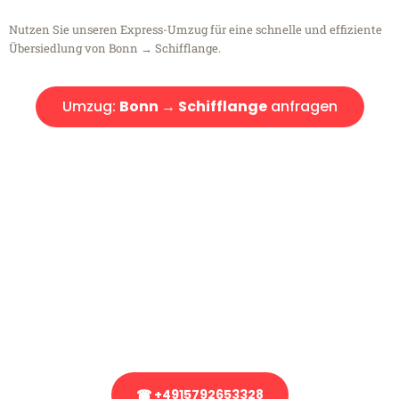
Nutzen Sie unseren Express-Umzug für eine schnelle und effiziente
Übersiedlung von Bonn → Schifflange.
Umzug:
Bonn → Schifflange
anfragen
Kostenlose Beratung!
Sie haben Fragen?
Sie haben Fragen zu Ihrem Transport oder benötigen eine Beratung
bezüglich Ihres Umzug?
Rufen Sie uns gerne an, unser Team aus Experten freut sich, Ihnen
kostenlos weiterzuhelfen!
☎ +4915792653328