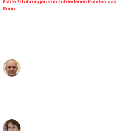
Echte Erfahrungen von zufriedenen Kunden aus
Bonn
"Erste Klasse! Ein großes Dankeschön
an das gesamte Team von Baum
Umzugsservice für ihren
außergewöhnlichen Service!"
Frederik F.
Umzug in Bonn
"Besser hätte ich mir den Umzug von
Bonn nach Wien nicht vorstellen
können - DANKE!"
Maria W
Umzug von Bonn nach Wien