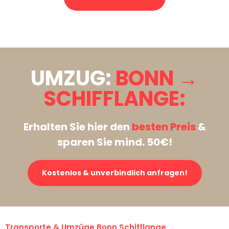
Stattdessen eine unverbindliche Anfrage senden
UMZUG:
BONN →
SCHIFFLANGE:
Erhalten Sie hier den
besten Preis
&
sparen Sie mind. 50€!
Kostenlos & unverbindlich anfragen!
Transporte & Umzüge Bonn Schifflange