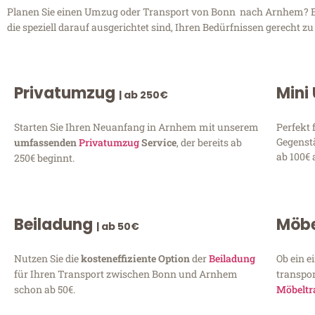
Planen Sie einen Umzug oder Transport von Bonn nach Arnhem? Ent
die speziell darauf ausgerichtet sind, Ihren Bedürfnissen gerecht 
Privatumzug
Mini
| ab 250€
Starten Sie Ihren Neuanfang in Arnhem mit unserem
Perfekt 
Gegenst
umfassenden
Privatumzug
Service
, der bereits ab
ab 100€ 
250€ beginnt.
Beiladung
Möbe
| ab 50€
Nutzen Sie die
kosteneffiziente Option
der
Beiladung
Ob ein e
für Ihren Transport zwischen Bonn und Arnhem
transpor
schon ab 50€.
Möbeltr