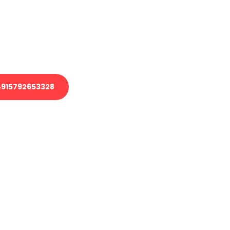
 Transport oder benötigen eine
 Umzug?
ser Team aus Experten freut sich,
elfen!
915792653328
nverbindliche Anfrage senden