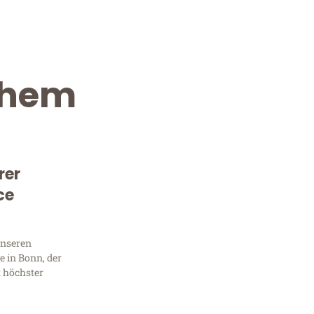
nhem
rer
ce
Kostenlose Beratung!
Sie 
unseren
 in Bonn, der
Frag
t höchster