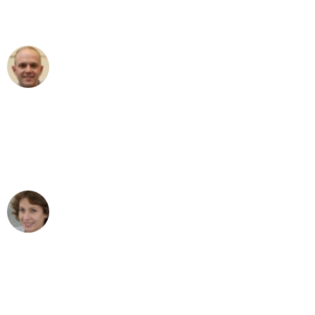
außergewöhnlichen Service!"
Frederik F.
Umzug in Bonn
"Besser hätte ich mir den Umzug von
Bonn nach Wien nicht vorstellen
können - DANKE!"
Maria W
Umzug von Bonn nach Wien
"Mein Klavier kam in unter 24 Stunden
ohne einen Kratzer an - ein
erstklassiger Service!"