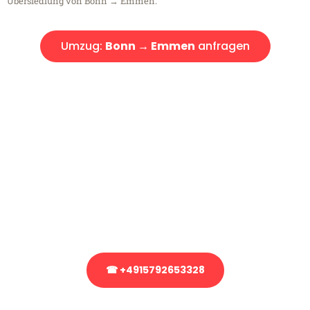
Übersiedlung von Bonn → Emmen.
Umzug:
Bonn → Emmen
anfragen
Kostenlose Beratung!
Sie haben Fragen?
Sie haben Fragen zu Ihrem Transport oder benötigen eine Beratung
bezüglich Ihres Umzug?
Rufen Sie uns gerne an, unser Team aus Experten freut sich, Ihnen
kostenlos weiterzuhelfen!
☎ +4915792653328
Stattdessen eine unverbindliche Anfrage senden