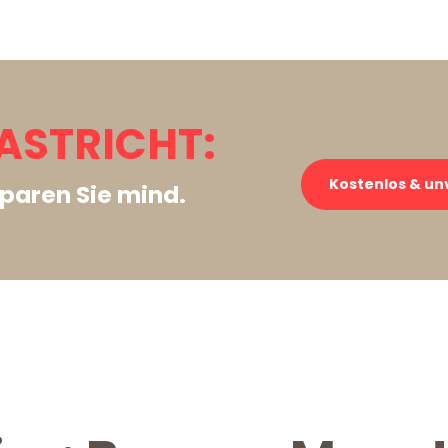
ASTRICHT:
Kostenlos & un
paren Sie mind.