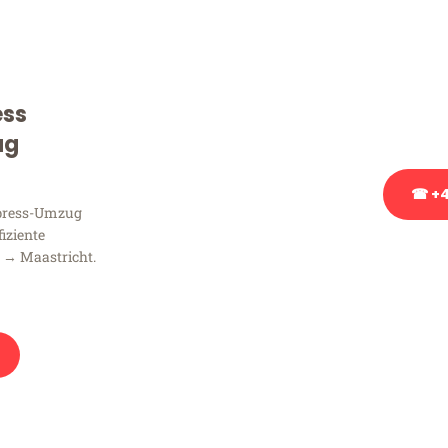
Sie haben Fragen zu Ihrem
Beratung bezüglich Ihres
Rufen Sie uns gerne an, un
ess
Ihnen kostenlos weiterzuh
ug
☎ +4
xpress-Umzug
fiziente
Stattdessen eine u
 → Maastricht.