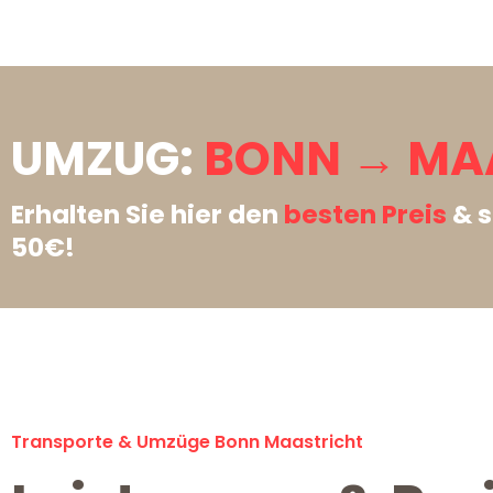
UMZUG:
BONN → MA
Erhalten Sie hier den
besten Preis
& s
50€!
Transporte & Umzüge Bonn Maastricht