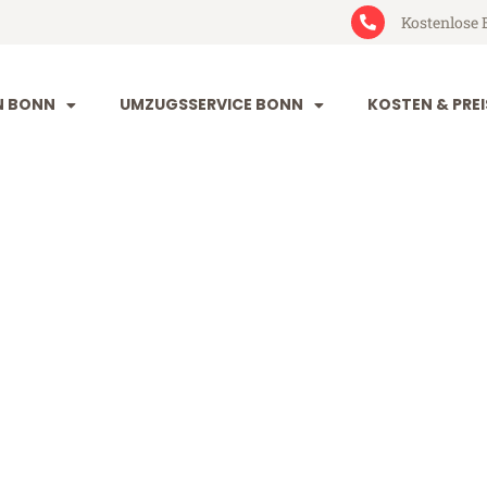
Kostenlose 
N BONN
UMZUGSSERVICE BONN
KOSTEN & PREI
aastricht
cht (ab 199€)