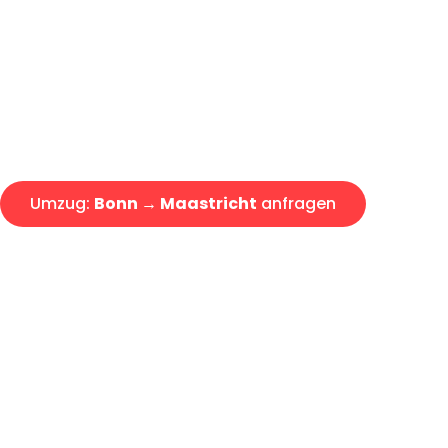
Express-Abwicklung in unter 2
Über 15 Jahre Erfahrung mit 
Angebot erhalten in unter 30 
Umzug:
Bonn → Maastricht
anfragen
Alle Umzugsanfragen sind zu 100% kostenlos & unverbind