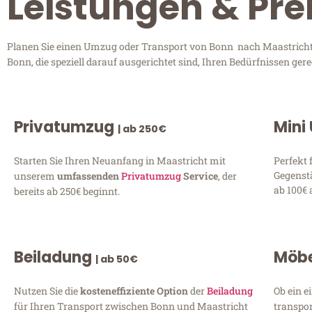
Leistungen & Pre
Planen Sie einen Umzug oder Transport von Bonn nach Maastricht?
Bonn, die speziell darauf ausgerichtet sind, Ihren Bedürfnissen ge
Privatumzug
Mini
| ab 250€
Starten Sie Ihren Neuanfang in Maastricht mit
Perfekt 
Gegenst
unserem
umfassenden
Privatumzug
Service
, der
ab 100€ 
bereits ab 250€ beginnt.
Beiladung
Möbe
| ab 50€
Nutzen Sie die
kosteneffiziente Option
der
Beiladung
Ob ein e
für Ihren Transport zwischen Bonn und Maastricht
transpor