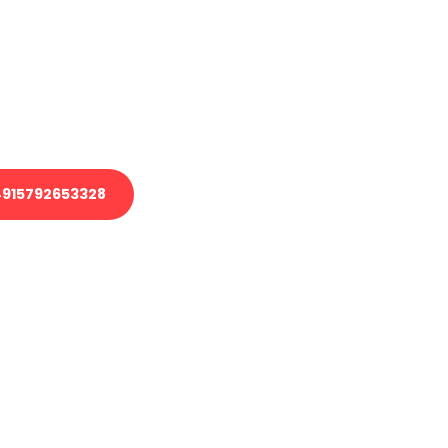
 Transport oder benötigen eine
 Umzug?
ser Team aus Experten freut sich,
elfen!
915792653328
nverbindliche Anfrage senden