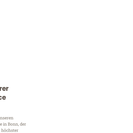
rer
Kostenlose Beratung!
ce
Sie 
Frag
unseren
 in Bonn, der
t höchster