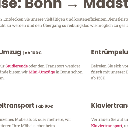
ise: Bonn → Maast
 Entdecken Sie unsere vielfältigen und kosteneffizienten Dienstle
recht zu werden und den Übergang so reibungslos wie möglich zu gesta
 Umzug
Entrümpel
| ab 100€
für
Studierende
oder den Transport weniger
Befreien Sie sich 
ände bieten wir
Mini-Umzüge
in Bonn schon
frisch
mit unserer 
an.
ab 150€.
ltransport
Klaviertra
| ab 80€
inzelnes Möbelstück oder mehrere, wir
Vertrauen Sie auf u
tieren Ihre Möbel sicher beim
Klaviertransport
, 