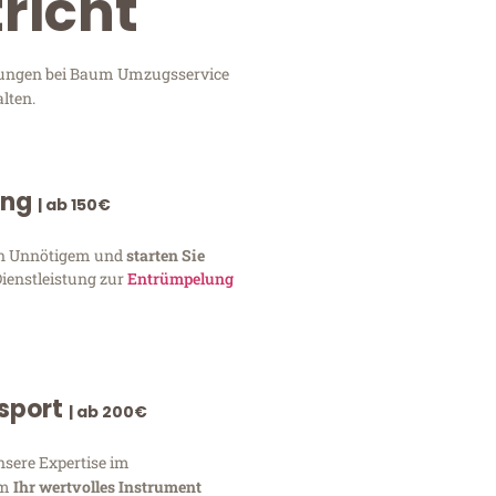
richt
istungen bei Baum Umzugsservice
lten.
ung
| ab 150€
von Unnötigem und
starten Sie
Dienstleistung zur
Entrümpelung
nsport
| ab 200€
nsere Expertise im
um
Ihr wertvolles Instrument