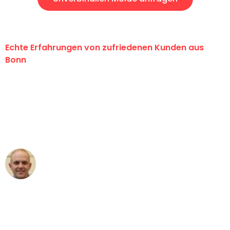
Echte Erfahrungen von zufriedenen Kunden aus
Bonn
"Erste Klasse! Ein großes Dankeschön
an das gesamte Team von Baum
Umzugsservice für ihren
außergewöhnlichen Service!"
Frederik F.
Umzug in Bonn
"Besser hätte ich mir den Umzug von
Bonn nach Wien nicht vorstellen