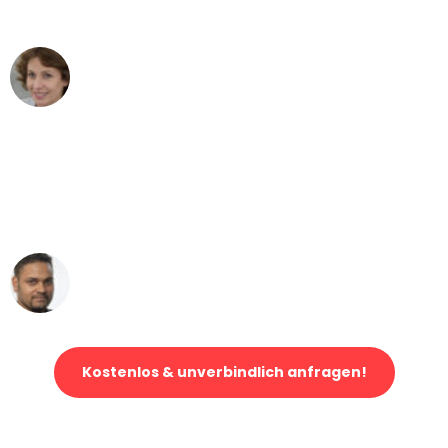
können - DANKE!"
Maria W
Umzug von Bonn nach Wien
"Mein Klavier kam in unter 24 Stunden
ohne einen Kratzer an - ein
erstklassiger Service!"
Ümit Y.
Klaviertransport in Bonn
Kostenlos & unverbindlich anfragen!
Jetzt anfragen und der nächste glückliche Kunde werden. Alle