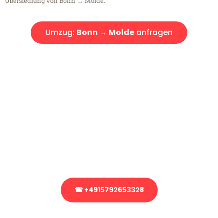
Übersiedlung von Bonn → Molde.
Umzug:
Bonn → Molde
anfragen
Kostenlose Beratung!
Sie haben Fragen?
Sie haben Fragen zu Ihrem Transport oder benötigen eine Beratung
bezüglich Ihres Umzug?
Rufen Sie uns gerne an, unser Team aus Experten freut sich, Ihnen
kostenlos weiterzuhelfen!
☎ +4915792653328
Stattdessen eine unverbindliche Anfrage senden