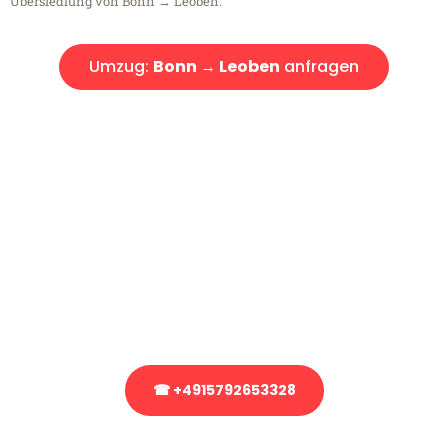
Übersiedlung von Bonn → Leoben.
Umzug:
Bonn → Leoben
anfragen
Kostenlose Beratung!
Sie haben Fragen?
Sie haben Fragen zu Ihrem Transport oder benötigen eine Beratung
bezüglich Ihres Umzug?
Rufen Sie uns gerne an, unser Team aus Experten freut sich, Ihnen
kostenlos weiterzuhelfen!
☎ +4915792653328
Stattdessen eine unverbindliche Anfrage senden