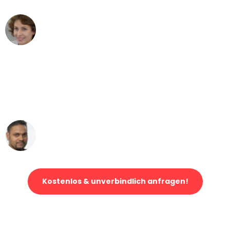
Maria W
Umzug von Bonn nach Wien
"Mein Klavier kam in unter 24 Stunden
ohne einen Kratzer an - ein
erstklassiger Service!"
Ümit Y.
Klaviertransport in Bonn
Kostenlos & unverbindlich anfragen!
Jetzt anfragen und der nächste glückliche Kunde werden. Alle
Umzugsanfragen sind zu
100% kostenlos & unverbindlich!