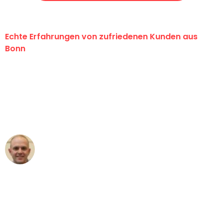
Echte Erfahrungen von zufriedenen Kunden aus
Bonn
"Erste Klasse! Ein großes Dankeschön
an das gesamte Team von Baum
Umzugsservice für ihren
außergewöhnlichen Service!"
Frederik F.
Umzug in Bonn
"Besser hätte ich mir den Umzug von
Bonn nach Wien nicht vorstellen
können - DANKE!"