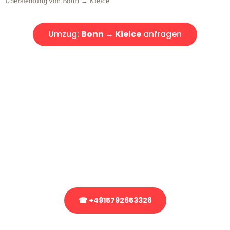
Übersiedlung von Bonn → Kielce.
Umzug:
Bonn → Kielce
anfragen
Kostenlose Beratung!
Sie haben Fragen?
Sie haben Fragen zu Ihrem Transport oder benötigen eine Beratung
bezüglich Ihres Umzug?
Rufen Sie uns gerne an, unser Team aus Experten freut sich, Ihnen
kostenlos weiterzuhelfen!
☎ +4915792653328
Stattdessen eine unverbindliche Anfrage senden