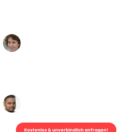
"Besser hätte ich mir den Umzug von
Bonn nach Wien nicht vorstellen
können - DANKE!"
Maria W
Umzug von Bonn nach Wien
"Mein Klavier kam in unter 24 Stunden
ohne einen Kratzer an - ein
erstklassiger Service!"
Ümit Y.
Klaviertransport in Bonn
Kostenlos & unverbindlich anfragen!