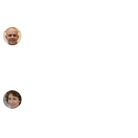
Umzugsservice für ihren
außergewöhnlichen Service!"
Frederik F.
Umzug in Bonn
"Besser hätte ich mir den Umzug von
Bonn nach Wien nicht vorstellen
können - DANKE!"
Maria W
Umzug von Bonn nach Wien
"Mein Klavier kam in unter 24 Stunden
ohne einen Kratzer an - ein