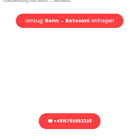
Übersiedlung von Bonn → Botosani.
Umzug:
Bonn → Botosani
anfragen
Kostenlose Beratung!
Sie haben Fragen?
Sie haben Fragen zu Ihrem Transport oder benötigen eine Beratung
bezüglich Ihres Umzug?
Rufen Sie uns gerne an, unser Team aus Experten freut sich, Ihnen
kostenlos weiterzuhelfen!
☎ +4915792653328
Stattdessen eine unverbindliche Anfrage senden