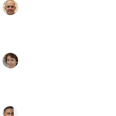
Frederik F.
Umzug in Bonn
"Besser hätte ich mir den Umzug von
Bonn nach Wien nicht vorstellen
können - DANKE!"
Maria W
Umzug von Bonn nach Wien
"Mein Klavier kam in unter 24 Stunden
ohne einen Kratzer an - ein
erstklassiger Service!"
Ümit Y.