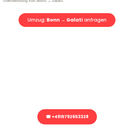
Übersiedlung von Bonn → Galati.
Umzug:
Bonn → Galati
anfragen
Kostenlose Beratung!
Sie haben Fragen?
Sie haben Fragen zu Ihrem Transport oder benötigen eine Beratung
bezüglich Ihres Umzug?
Rufen Sie uns gerne an, unser Team aus Experten freut sich, Ihnen
kostenlos weiterzuhelfen!
☎ +4915792653328
Stattdessen eine unverbindliche Anfrage senden