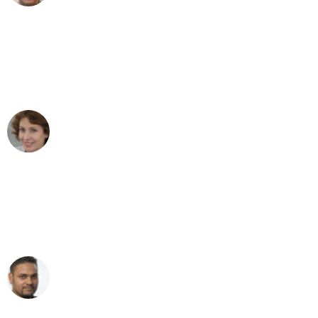
"Besser hätte ich mir den Umzug von
Bonn nach Wien nicht vorstellen
können - DANKE!"
Maria W
Umzug von Bonn nach Wien
"Mein Klavier kam in unter 24 Stunden
ohne einen Kratzer an - ein
erstklassiger Service!"
Ümit Y.
Klaviertransport in Bonn