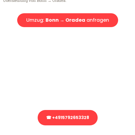
Übersiedlung von Bonn → Oradea.
Umzug:
Bonn → Oradea
anfragen
Kostenlose Beratung!
Sie haben Fragen?
Sie haben Fragen zu Ihrem Transport oder benötigen eine Beratung
bezüglich Ihres Umzug?
Rufen Sie uns gerne an, unser Team aus Experten freut sich, Ihnen
kostenlos weiterzuhelfen!
☎ +4915792653328
Stattdessen eine unverbindliche Anfrage senden