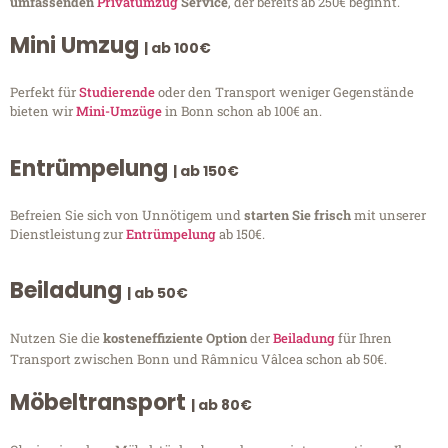
umfassenden
Privatumzug
Service
, der bereits ab 250€ beginnt.
Mini Umzug
| ab 100€
Perfekt für
Studierende
oder den Transport weniger Gegenstände
bieten wir
Mini-Umzüge
in Bonn schon ab 100€ an.
Entrümpelung
| ab 150€
Befreien Sie sich von Unnötigem und
starten Sie frisch
mit unserer
Dienstleistung zur
Entrümpelung
ab 150€.
Beiladung
| ab 50€
Nutzen Sie die
kosteneffiziente Option
der
Beiladung
für Ihren
Transport zwischen Bonn und Râmnicu Vâlcea schon ab 50€.
Möbeltransport
| ab 80€