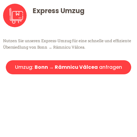
Express Umzug
Nutzen Sie unseren Express-Umzug für eine schnelle und effiziente
Übersiedlung von Bonn → Râmnicu Vâlcea.
Umzug:
Bonn → Râmnicu Vâlcea
anfragen
Kostenlose Beratung!
Sie haben Fragen?
Sie haben Fragen zu Ihrem Transport oder benötigen eine Beratung
bezüglich Ihres Umzug?