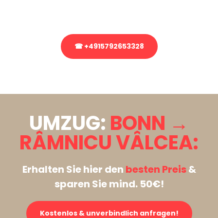
Rufen Sie uns gerne an, unser Team aus Experten freut sich, Ihnen
kostenlos weiterzuhelfen!
☎ +4915792653328
Stattdessen eine unverbindliche Anfrage senden
UMZUG:
BONN →
RÂMNICU VÂLCEA:
Erhalten Sie hier den
besten Preis
&
sparen Sie mind. 50€!
Kostenlos & unverbindlich anfragen!