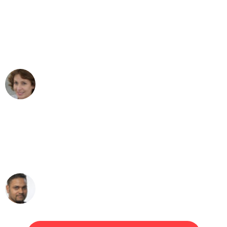
"Besser hätte ich mir den Umzug von
Bonn nach Wien nicht vorstellen
können - DANKE!"
Maria W
Umzug von Bonn nach Wien
"Mein Klavier kam in unter 24 Stunden
ohne einen Kratzer an - ein
erstklassiger Service!"
Ümit Y.
Klaviertransport in Bonn