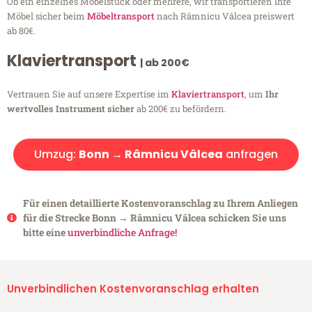
Ob ein einzelnes Möbelstück oder mehrere, wir transportieren Ihre
Möbel sicher beim
Möbeltransport
nach Râmnicu Vâlcea preiswert
ab 80€.
Klaviertransport
| ab 200€
Vertrauen Sie auf unsere Expertise im
Klaviertransport
, um
Ihr
wertvolles Instrument sicher
ab 200€ zu befördern.
Umzug:
Bonn → Râmnicu Vâlcea
anfragen
Für einen detaillierte Kostenvoranschlag zu Ihrem Anliegen
für die Strecke Bonn → Râmnicu Vâlcea schicken Sie uns
bitte eine
unverbindliche Anfrage!
Unverbindlichen Kostenvoranschlag erhalten