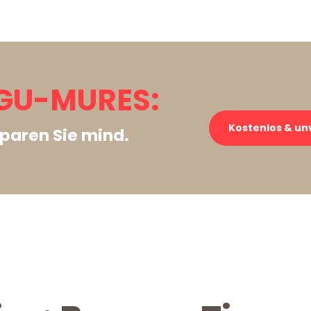
GU-MURES:
Kostenlos & un
paren Sie mind.