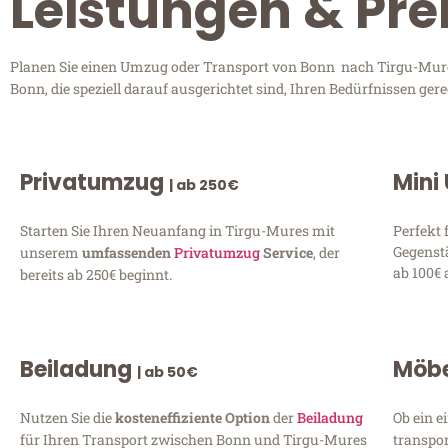
Leistungen & Pre
Planen Sie einen Umzug oder Transport von Bonn nach Tirgu-Mures
Bonn, die speziell darauf ausgerichtet sind, Ihren Bedürfnissen ge
Privatumzug
Mini
| ab 250€
Starten Sie Ihren Neuanfang in Tirgu-Mures mit
Perfekt 
Gegenst
unserem
umfassenden
Privatumzug
Service
, der
ab 100€ 
bereits ab 250€ beginnt.
Beiladung
Möbe
| ab 50€
Nutzen Sie die
kosteneffiziente Option
der
Beiladung
Ob ein e
für Ihren Transport zwischen Bonn und Tirgu-Mures
transpor