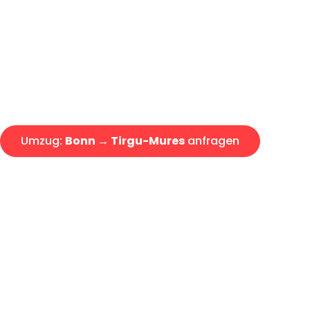
Express-Abwicklung in unter 2
Über 15 Jahre Erfahrung mit 
Angebot erhalten in unter 30 
Umzug:
Bonn → Tirgu-Mures
anfragen
Alle Umzugsanfragen sind zu 100% kostenlos & unverbind