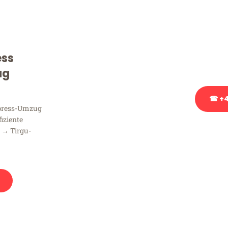
Sie haben Fragen zu Ihrem
Beratung bezüglich Ihres
Rufen Sie uns gerne an, un
ess
Ihnen kostenlos weiterzuh
ug
☎ +4
xpress-Umzug
fiziente
Stattdessen eine u
 → Tirgu-