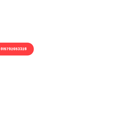
 Transport oder benötigen eine
 Umzug?
ser Team aus Experten freut sich,
elfen!
915792653328
nverbindliche Anfrage senden