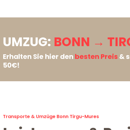
UMZUG:
BONN → TIR
Erhalten Sie hier den
besten Preis
& s
50€!
Transporte & Umzüge Bonn Tirgu-Mures