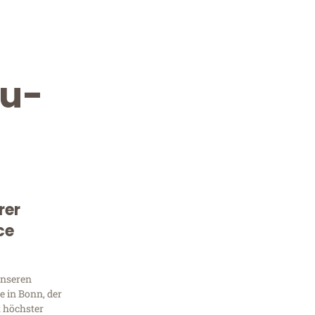
gu-
rer
Kostenlose Beratung!
ce
Sie 
Frag
unseren
 in Bonn, der
t höchster