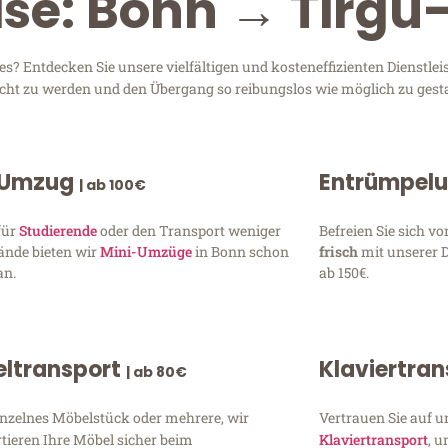
ise: Bonn → Tirg
? Entdecken Sie unsere vielfältigen und kosteneffizienten Dienstl
recht zu werden und den Übergang so reibungslos wie möglich zu gesta
 Umzug
Entrümpel
| ab 100€
für
Studierende
oder den Transport weniger
Befreien Sie sich 
ände bieten wir
Mini-Umzüge
in Bonn schon
frisch
mit unserer 
an.
ab 150€.
ltransport
Klaviertra
| ab 80€
inzelnes Möbelstück oder mehrere, wir
Vertrauen Sie auf u
tieren Ihre Möbel sicher beim
Klaviertransport
, 