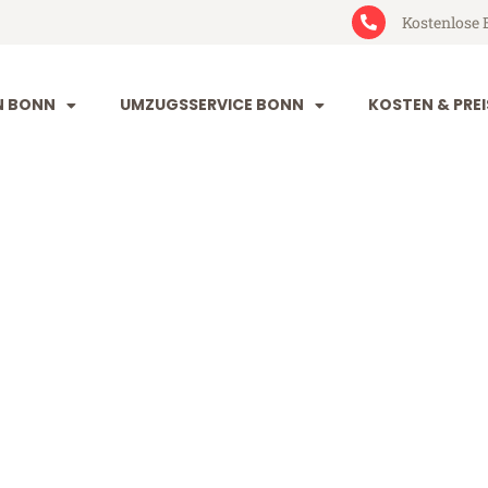
Kostenlose 
N BONN
UMZUGSSERVICE BONN
KOSTEN & PREI
irgu-Mures
Mures (ab 199€)