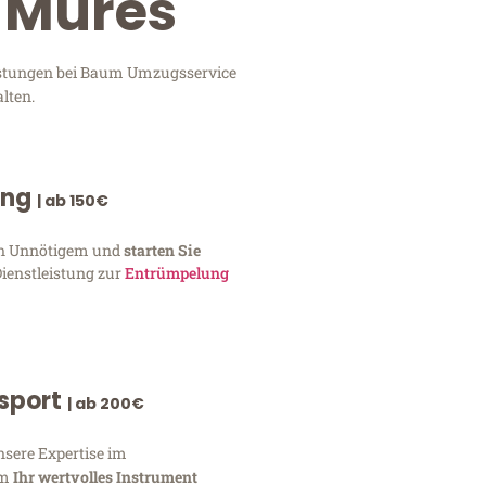
u-Mures
eistungen bei Baum Umzugsservice
lten.
ung
| ab 150€
von Unnötigem und
starten Sie
Dienstleistung zur
Entrümpelung
nsport
| ab 200€
nsere Expertise im
um
Ihr wertvolles Instrument