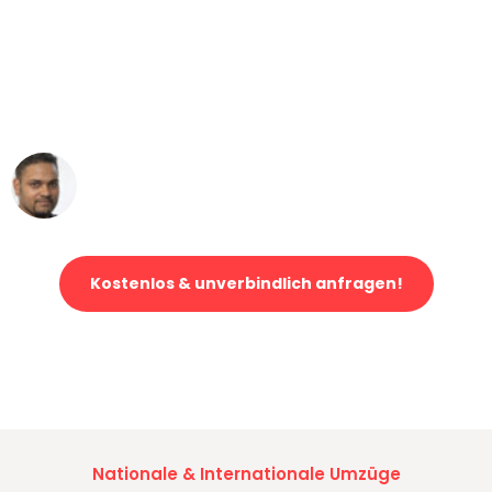
"Mein Klavier kam in unter 24 Stunden
ohne einen Kratzer an - ein
erstklassiger Service!"
Ümit Y.
Klaviertransport in Bonn
Kostenlos & unverbindlich anfragen!
Jetzt anfragen und der nächste glückliche Kunde werden. Alle
Umzugsanfragen sind zu
100% kostenlos & unverbindlich!
Nationale & Internationale Umzüge