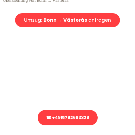
Übersiedlung von Bonn → Västerås.
Umzug:
Bonn → Västerås
anfragen
Kostenlose Beratung!
Sie haben Fragen?
Sie haben Fragen zu Ihrem Transport oder benötigen eine Beratung
bezüglich Ihres Umzug?
Rufen Sie uns gerne an, unser Team aus Experten freut sich, Ihnen
kostenlos weiterzuhelfen!
☎ +4915792653328
Stattdessen eine unverbindliche Anfrage senden