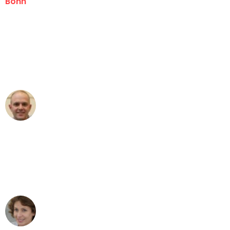
Bonn
"Erste Klasse! Ein großes Dankeschön
an das gesamte Team von Baum
Umzugsservice für ihren
außergewöhnlichen Service!"
Frederik F.
Umzug in Bonn
"Besser hätte ich mir den Umzug von
Bonn nach Wien nicht vorstellen
können - DANKE!"
Maria W
Umzug von Bonn nach Wien