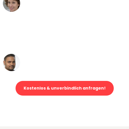
Maria W
Umzug von Bonn nach Wien
"Mein Klavier kam in unter 24 Stunden
ohne einen Kratzer an - ein
erstklassiger Service!"
Ümit Y.
Klaviertransport in Bonn
Kostenlos & unverbindlich anfragen!
Jetzt anfragen und der nächste glückliche Kunde werden. Alle
Umzugsanfragen sind zu
100% kostenlos & unverbindlich!