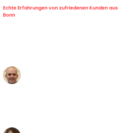
Echte Erfahrungen von zufriedenen Kunden aus
Bonn
"Erste Klasse! Ein großes Dankeschön
an das gesamte Team von Baum
Umzugsservice für ihren
außergewöhnlichen Service!"
Frederik F.
Umzug in Bonn
"Besser hätte ich mir den Umzug von
Bonn nach Wien nicht vorstellen
können - DANKE!"