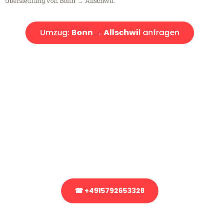
Übersiedlung von Bonn → Allschwil.
Umzug:
Bonn → Allschwil
anfragen
Kostenlose Beratung!
Sie haben Fragen?
Sie haben Fragen zu Ihrem Transport oder benötigen eine Beratung
bezüglich Ihres Umzug?
Rufen Sie uns gerne an, unser Team aus Experten freut sich, Ihnen
kostenlos weiterzuhelfen!
☎ +4915792653328
Stattdessen eine unverbindliche Anfrage senden