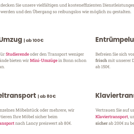
ecken Sie unsere vielfältigen und kosteneffizienten Dienstleistun
zu werden und den Übergang so reibungslos wie möglich zu gestalten.
 Umzug
Entrümpel
| ab 100€
für
Studierende
oder den Transport weniger
Befreien Sie sich 
ände bieten wir
Mini-Umzüge
in Bonn schon
frisch
mit unserer 
an.
ab 150€.
ltransport
Klaviertra
| ab 80€
inzelnes Möbelstück oder mehrere, wir
Vertrauen Sie auf u
tieren Ihre Möbel sicher beim
Klaviertransport
, 
ansport
nach Lancy preiswert ab 80€.
sicher
ab 200€ zu be