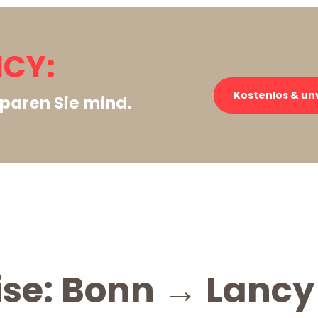
CY:
Kostenlos & un
paren Sie mind.
ise: Bonn → Lancy