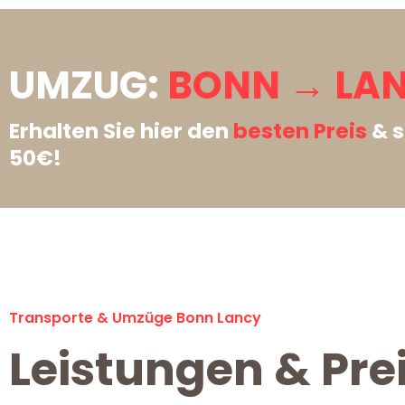
UMZUG:
BONN → LAN
Erhalten Sie hier den
besten Preis
& s
50€!
Transporte & Umzüge Bonn Lancy
Leistungen & Pre