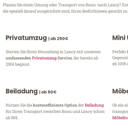
Planen Sie einen Umzug oder Transport von Bonn nach Lancy? Entd
die speziell darauf ausgerichtet sind, Ihren Bedürfnissen gerecht 
Privatumzug
Mini
| ab 250€
Starten Sie Ihren Neuanfang in Lancy mit unserem
Perfekt 
Gegenst
umfassenden
Privatumzug
Service
, der bereits ab
ab 100€ 
250€ beginnt.
Beiladung
Möbe
| ab 50€
Nutzen Sie die
kosteneffiziente Option
der
Beiladung
Ob ein e
für Ihren Transport zwischen Bonn und Lancy schon
transpor
ab 50€.
Möbeltr