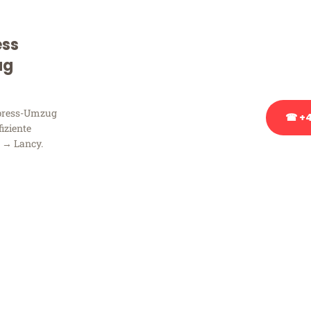
Sie haben Fragen zu Ihrem
Beratung bezüglich Ihres
ess
Rufen Sie uns gerne an, un
ug
Ihnen kostenlos weiterzuh
xpress-Umzug
☎ +4
fiziente
 → Lancy.
Stattdessen eine u