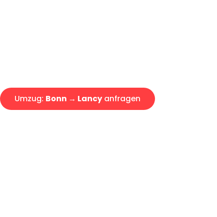
Express-Abwicklung in unter 2
Über 15 Jahre Erfahrung mit 
Angebot erhalten in unter 30 
Umzug:
Bonn → Lancy
anfragen
Alle Umzugsanfragen sind zu 100% kostenlos & unverbind