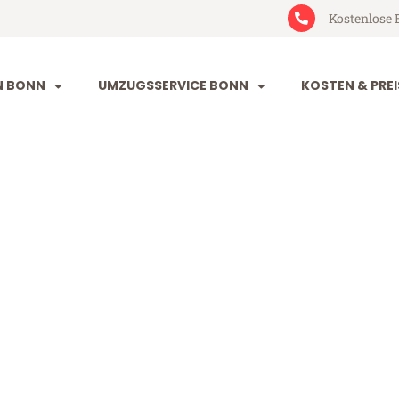
Kostenlose 
N BONN
UMZUGSSERVICE BONN
KOSTEN & PREI
ancy
(ab 199€)