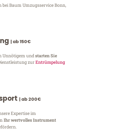
gen bei Baum Umzugsservice Bonn,
ung
| ab 150€
von Unnötigem und
starten Sie
Dienstleistung zur
Entrümpelung
nsport
| ab 200€
nsere Expertise im
um
Ihr wertvolles Instrument
fördern.