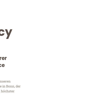
cy
rer
ce
Kostenlose Beratung!
Sie 
unseren
 in Bonn, der
Frag
t höchster