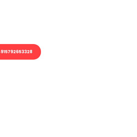
 Transport oder benötigen eine
 Umzug?
ser Team aus Experten freut sich,
elfen!
915792653328
nverbindliche Anfrage senden