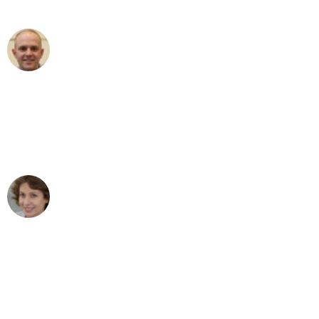
außergewöhnlichen Service!"
Frederik F.
Umzug in Bonn
"Besser hätte ich mir den Umzug von
Bonn nach Wien nicht vorstellen
können - DANKE!"
Maria W
Umzug von Bonn nach Wien
"Mein Klavier kam in unter 24 Stunden
ohne einen Kratzer an - ein
erstklassiger Service!"