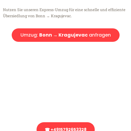
Nutzen Sie unseren Express-Umzug für eine schnelle und effiziente
Übersiedlung von Bonn → Kragujevac.
Umzug:
Bonn → Kragujevac
anfragen
Kostenlose Beratung!
Sie haben Fragen?
Sie haben Fragen zu Ihrem Transport oder benötigen eine Beratung
bezüglich Ihres Umzug?
Rufen Sie uns gerne an, unser Team aus Experten freut sich, Ihnen
kostenlos weiterzuhelfen!
☎ +4915792653328