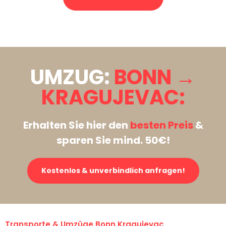
Stattdessen eine unverbindliche Anfrage senden
UMZUG:
BONN →
KRAGUJEVAC:
Erhalten Sie hier den
besten Preis
&
sparen Sie mind. 50€!
Kostenlos & unverbindlich anfragen!
Transporte & Umzüge Bonn Kragujevac