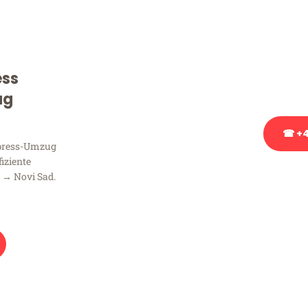
Sie haben Fragen zu Ihrem
Beratung bezüglich Ihres
Rufen Sie uns gerne an, un
ess
Ihnen kostenlos weiterzuh
ug
☎ +4
xpress-Umzug
fiziente
Stattdessen eine u
 → Novi Sad.