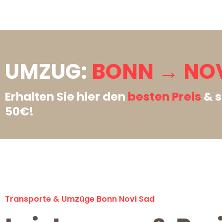
UMZUG:
BONN → NOV
Erhalten Sie hier den
besten Preis
& s
50€!
Transporte & Umzüge Bonn Novi Sad