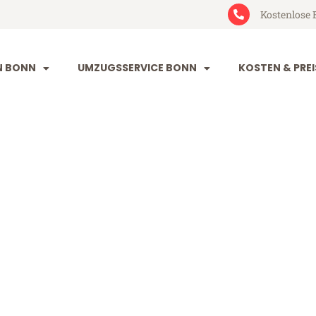
Kostenlose 
N BONN
UMZUGSSERVICE BONN
KOSTEN & PREI
ovi Sad
d (ab 199€)