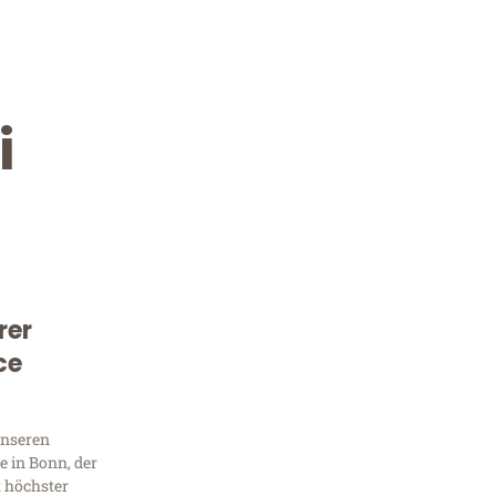
i
rer
Kostenlose Beratung!
ce
Sie 
Frag
unseren
 in Bonn, der
t höchster