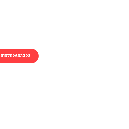
 Transport oder benötigen eine
 Umzug?
ser Team aus Experten freut sich,
elfen!
915792653328
nverbindliche Anfrage senden