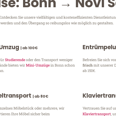
ise: Bonn → Novi 
ntdecken Sie unsere vielfältigen und kosteneffizienten Dienstleist
zu werden und den Übergang so reibungslos wie möglich zu gestalten.
 Umzug
Entrümpel
| ab 100€
für
Studierende
oder den Transport weniger
Befreien Sie sich 
ände bieten wir
Mini-Umzüge
in Bonn schon
frisch
mit unserer 
an.
ab 150€.
ltransport
Klaviertra
| ab 80€
inzelnes Möbelstück oder mehrere, wir
Vertrauen Sie auf u
tieren Ihre Möbel sicher beim
Klaviertransport
, 