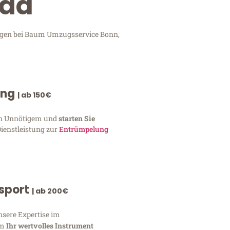
Sad
ungen bei Baum Umzugsservice Bonn,
ung
| ab 150€
von Unnötigem und
starten Sie
Dienstleistung zur
Entrümpelung
nsport
| ab 200€
nsere Expertise im
um
Ihr wertvolles Instrument