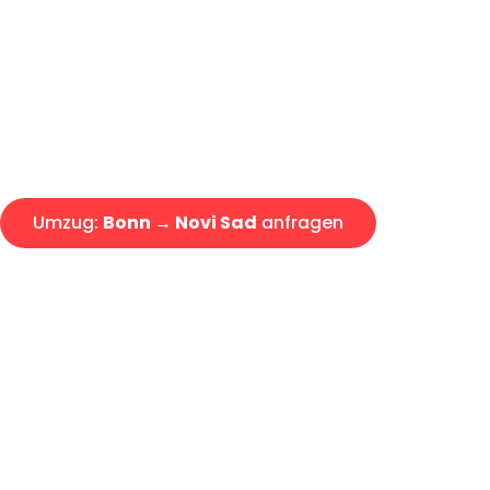
Express-Abwicklung in unter 2
Über 15 Jahre Erfahrung mit 
Angebot erhalten in unter 30 
Umzug:
Bonn → Novi Sad
anfragen
Alle Umzugsanfragen sind zu 100% kostenlos & unverbind