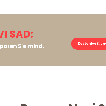
I SAD:
Kostenlos & un
paren Sie mind.