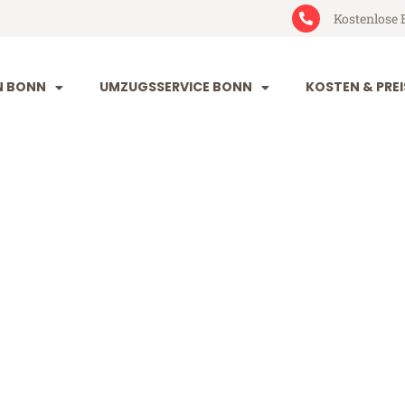
Kostenlose 
N BONN
UMZUGSSERVICE BONN
KOSTEN & PREI
alec
ab 199€)