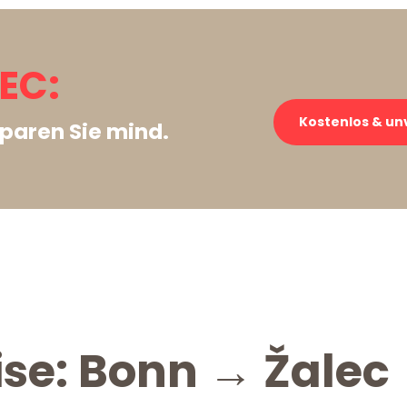
EC:
Kostenlos & un
paren Sie mind.
ise: Bonn → Žalec