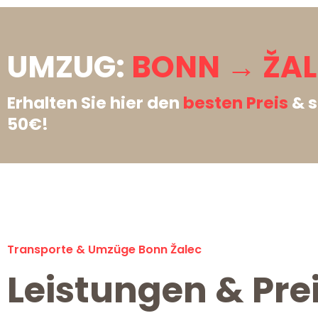
UMZUG:
BONN → ŽAL
Erhalten Sie hier den
besten Preis
& s
50€!
Transporte & Umzüge Bonn Žalec
Leistungen & Pre