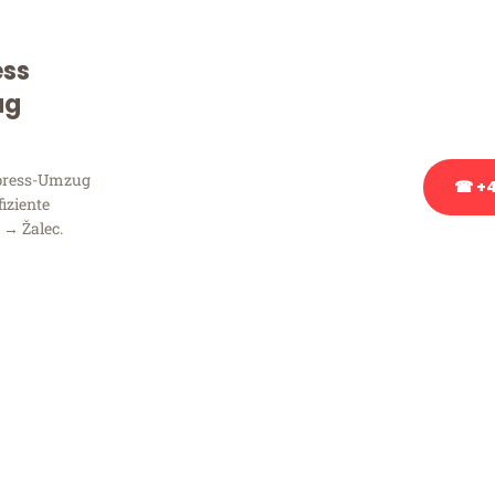
Sie haben Fragen zu Ihrem
Beratung bezüglich Ihres
ess
Rufen Sie uns gerne an, un
ug
Ihnen kostenlos weiterzuh
xpress-Umzug
☎ +4
fiziente
 → Žalec.
Stattdessen eine u