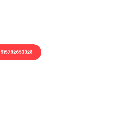
 Transport oder benötigen eine
 Umzug?
ser Team aus Experten freut sich,
elfen!
915792653328
nverbindliche Anfrage senden