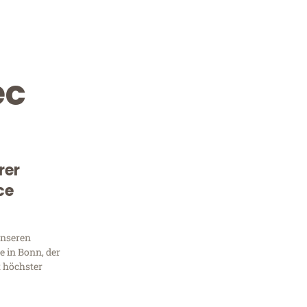
ec
rer
ce
Kostenlose Beratung!
Sie 
unseren
 in Bonn, der
Frag
t höchster