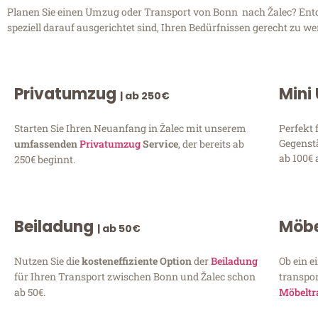
Planen Sie einen Umzug oder Transport von Bonn nach Žalec? Entde
speziell darauf ausgerichtet sind, Ihren Bedürfnissen gerecht zu w
Privatumzug
Mini
| ab 250€
Starten Sie Ihren Neuanfang in Žalec mit unserem
Perfekt 
Gegenst
umfassenden
Privatumzug
Service
, der bereits ab
ab 100€ 
250€ beginnt.
Beiladung
Möbe
| ab 50€
Nutzen Sie die
kosteneffiziente Option
der
Beiladung
Ob ein e
für Ihren Transport zwischen Bonn und Žalec schon
transpor
ab 50€.
Möbeltr