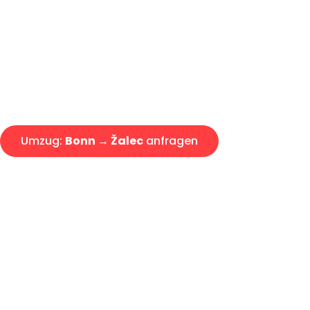
Express-Abwicklung in unter 2
Über 15 Jahre Erfahrung mit 
Angebot erhalten in unter 30 
Umzug:
Bonn → Žalec
anfragen
Alle Umzugsanfragen sind zu 100% kostenlos & unverbind