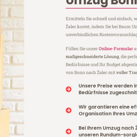
Umzug Bonn
Ermitteln Sie schnell und einfach
Žalec kostet, indem Sie bei Baum 
unverbindlichen Kostenvoranschlag
Füllen Sie unser
Online-Formular
a
maßgeschneiderte Lösung
, die per
Bedürfnisse und Ihr Budget abgesti
von Bonn nach Žalec mit
voller Tr
Unsere Preise werden in
Bedürfnisse zugeschnit
Wir garantieren eine ef
Organisation Ihres Umz
Bei Ihrem Umzug nach Ž
unseren Rundum-sorgl