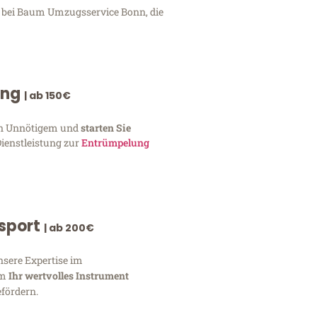
n bei Baum Umzugsservice Bonn, die
ung
| ab 150€
von Unnötigem und
starten Sie
Dienstleistung zur
Entrümpelung
nsport
| ab 200€
nsere Expertise im
um
Ihr wertvolles Instrument
fördern.