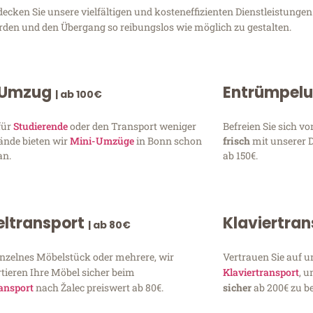
cken Sie unsere vielfältigen und kosteneffizienten Dienstleistunge
erden und den Übergang so reibungslos wie möglich zu gestalten.
 Umzug
Entrümpel
| ab 100€
für
Studierende
oder den Transport weniger
Befreien Sie sich 
ände bieten wir
Mini-Umzüge
in Bonn schon
frisch
mit unserer 
an.
ab 150€.
ltransport
Klaviertra
| ab 80€
inzelnes Möbelstück oder mehrere, wir
Vertrauen Sie auf u
tieren Ihre Möbel sicher beim
Klaviertransport
, 
ansport
nach Žalec preiswert ab 80€.
sicher
ab 200€ zu be