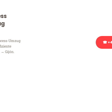
Sie haben Fragen zu Ihrem
Beratung bezüglich Ihres
ess
Rufen Sie uns gerne an, un
ug
Ihnen kostenlos weiterzuh
xpress-Umzug
☎ +4
fiziente
 → Gijón.
Stattdessen eine u