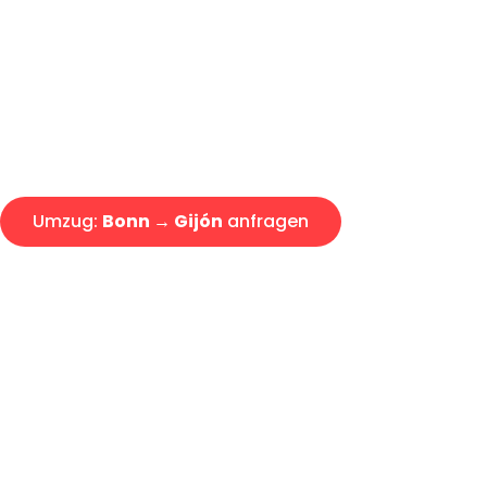
Express-Abwicklung in unter 2
Über 15 Jahre Erfahrung mit 
Angebot erhalten in unter 30 
Umzug:
Bonn → Gijón
anfragen
Alle Umzugsanfragen sind zu 100% kostenlos & unverbind