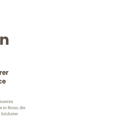
ón
rer
ce
Kostenlose Beratung!
Sie 
unseren
 in Bonn, der
Frag
t höchster