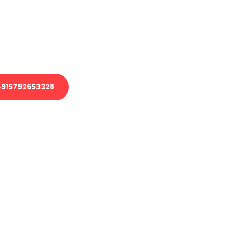
 Transport oder benötigen eine
 Umzug?
ser Team aus Experten freut sich,
elfen!
915792653328
nverbindliche Anfrage senden