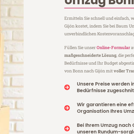
Umzug Bonn
Ermitteln Sie schnell und einfach
Gijón kostet, indem Sie bei Baum 
unverbindlichen Kostenvoranschlag
Füllen Sie unser
Online-Formular
a
maßgeschneiderte Lösung
, die per
Bedürfnisse und Ihr Budget abgesti
von Bonn nach Gijón mit
voller Tr
Unsere Preise werden in
Bedürfnisse zugeschnit
Wir garantieren eine ef
Organisation Ihres Umz
Bei Ihrem Umzug nach G
unseren Rundum-sorgl