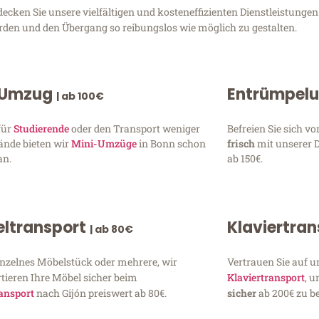
cken Sie unsere vielfältigen und kosteneffizienten Dienstleistunge
erden und den Übergang so reibungslos wie möglich zu gestalten.
 Umzug
Entrümpel
| ab 100€
für
Studierende
oder den Transport weniger
Befreien Sie sich 
ände bieten wir
Mini-Umzüge
in Bonn schon
frisch
mit unserer 
an.
ab 150€.
ltransport
Klaviertra
| ab 80€
inzelnes Möbelstück oder mehrere, wir
Vertrauen Sie auf u
tieren Ihre Möbel sicher beim
Klaviertransport
, 
ansport
nach Gijón preiswert ab 80€.
sicher
ab 200€ zu be