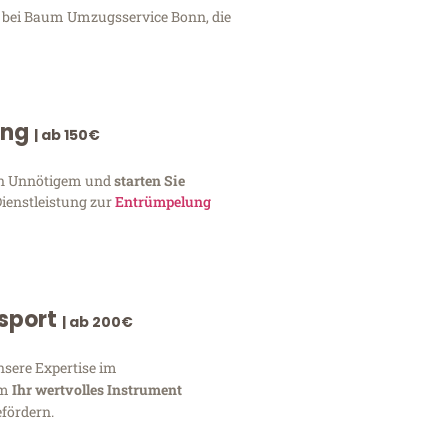
n bei Baum Umzugsservice Bonn, die
ung
| ab 150€
von Unnötigem und
starten Sie
Dienstleistung zur
Entrümpelung
nsport
| ab 200€
nsere Expertise im
um
Ihr wertvolles Instrument
fördern.