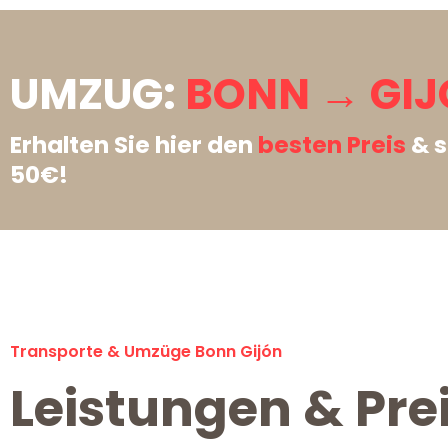
UMZUG:
BONN → GIJ
Erhalten Sie hier den
besten Preis
& s
50€!
Transporte & Umzüge Bonn Gijón
Leistungen & Pre