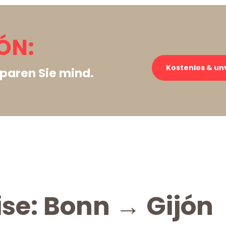
ÓN:
Kostenlos & un
paren Sie mind.
ise: Bonn → Gijón