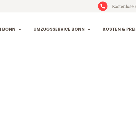
Kostenlose 
N BONN
UMZUGSSERVICE BONN
KOSTEN & PREI
ijón
ab 199€)