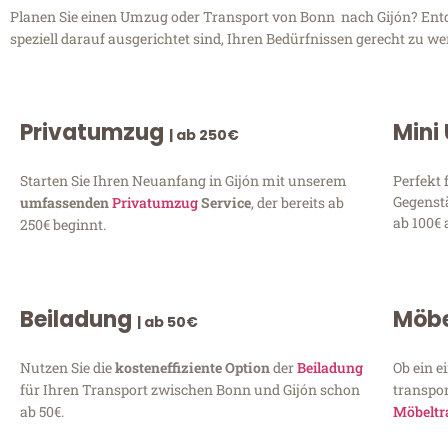
Planen Sie einen Umzug oder Transport von Bonn nach Gijón? Entde
speziell darauf ausgerichtet sind, Ihren Bedürfnissen gerecht zu w
Privatumzug
Mini
| ab 250€
Starten Sie Ihren Neuanfang in Gijón mit unserem
Perfekt 
Gegenst
umfassenden
Privatumzug
Service
, der bereits ab
ab 100€ 
250€ beginnt.
Beiladung
Möbe
| ab 50€
Nutzen Sie die
kosteneffiziente Option
der
Beiladung
Ob ein e
für Ihren Transport zwischen Bonn und Gijón schon
transpor
ab 50€.
Möbeltr