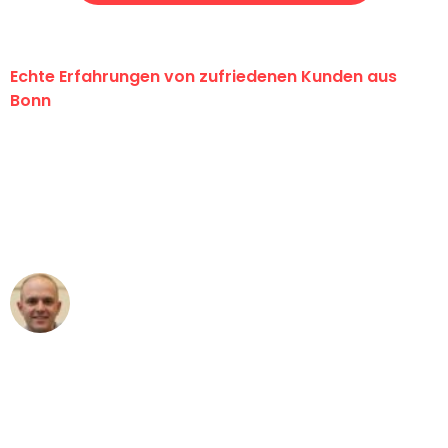
Echte Erfahrungen von zufriedenen Kunden aus
Bonn
"Erste Klasse! Ein großes Dankeschön
an das gesamte Team von Baum
Umzugsservice für ihren
außergewöhnlichen Service!"
Frederik F.
Umzug in Bonn
"Besser hätte ich mir den Umzug von
Bonn nach Wien nicht vorstellen
können - DANKE!"