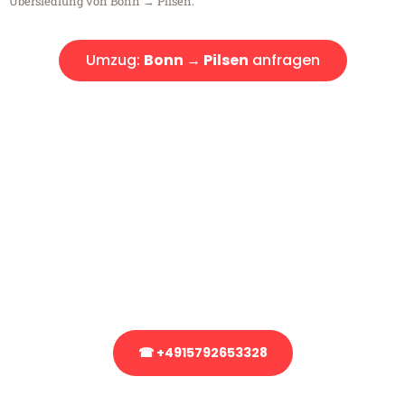
Übersiedlung von Bonn → Pilsen.
Umzug:
Bonn → Pilsen
anfragen
Kostenlose Beratung!
Sie haben Fragen?
Sie haben Fragen zu Ihrem Transport oder benötigen eine Beratung
bezüglich Ihres Umzug?
Rufen Sie uns gerne an, unser Team aus Experten freut sich, Ihnen
kostenlos weiterzuhelfen!
☎ +4915792653328
Stattdessen eine unverbindliche Anfrage senden