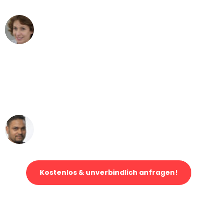
Maria W
Umzug von Bonn nach Wien
"Mein Klavier kam in unter 24 Stunden
ohne einen Kratzer an - ein
erstklassiger Service!"
Ümit Y.
Klaviertransport in Bonn
Kostenlos & unverbindlich anfragen!
Jetzt anfragen und der nächste glückliche Kunde werden. Alle
Umzugsanfragen sind zu
100% kostenlos & unverbindlich!