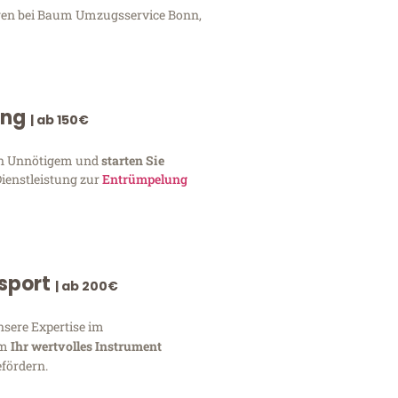
ungen bei Baum Umzugsservice Bonn,
ung
| ab 150€
von Unnötigem und
starten Sie
Dienstleistung zur
Entrümpelung
nsport
| ab 200€
nsere Expertise im
um
Ihr wertvolles Instrument
fördern.