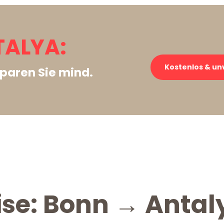
TALYA:
Kostenlos & un
paren Sie mind.
ise: Bonn → Antal