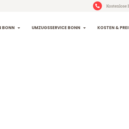
Kostenlose 
N BONN
UMZUGSSERVICE BONN
KOSTEN & PREI
ntalya
a (ab 199€)