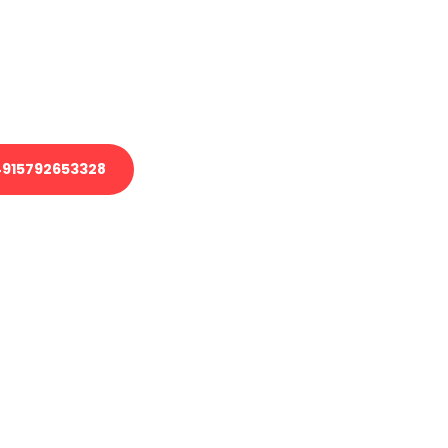
 Transport oder benötigen eine
 Umzug?
ser Team aus Experten freut sich,
elfen!
915792653328
nverbindliche Anfrage senden