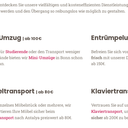
tdecken Sie unsere vielfältigen und kosteneffizienten Dienstleist
zu werden und den Übergang so reibungslos wie möglich zu gestalten.
 Umzug
Entrümpel
| ab 100€
für
Studierende
oder den Transport weniger
Befreien Sie sich 
ände bieten wir
Mini-Umzüge
in Bonn schon
frisch
mit unserer 
an.
ab 150€.
ltransport
Klaviertra
| ab 80€
inzelnes Möbelstück oder mehrere, wir
Vertrauen Sie auf u
tieren Ihre Möbel sicher beim
Klaviertransport
, 
ansport
nach Antalya preiswert ab 80€.
sicher
ab 200€ zu be