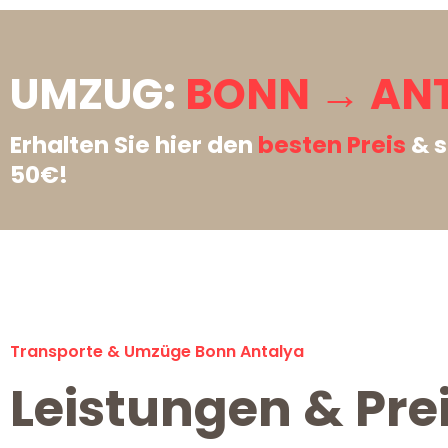
UMZUG:
BONN → AN
Erhalten Sie hier den
besten Preis
& s
50€!
Transporte & Umzüge Bonn Antalya
Leistungen & Pre