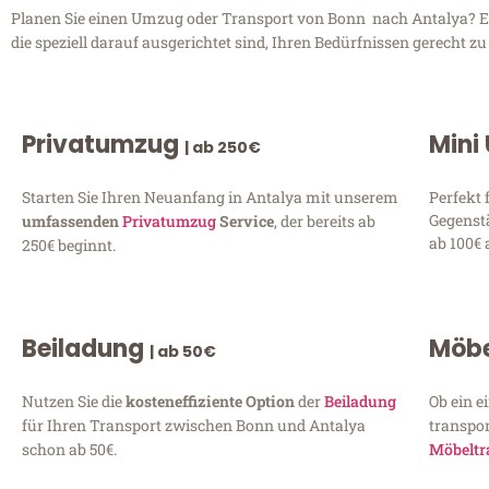
Planen Sie einen Umzug oder Transport von Bonn nach Antalya? En
die speziell darauf ausgerichtet sind, Ihren Bedürfnissen gerecht 
Privatumzug
Mini
| ab 250€
Starten Sie Ihren Neuanfang in Antalya mit unserem
Perfekt 
Gegenst
umfassenden
Privatumzug
Service
, der bereits ab
ab 100€ 
250€ beginnt.
Beiladung
Möbe
| ab 50€
Nutzen Sie die
kosteneffiziente Option
der
Beiladung
Ob ein e
für Ihren Transport zwischen Bonn und Antalya
transpor
schon ab 50€.
Möbeltr