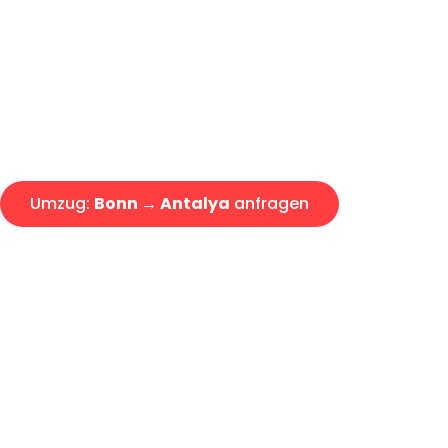
Express-Abwicklung in unter 2
Über 15 Jahre Erfahrung mit 
Angebot erhalten in unter 30 
Umzug:
Bonn → Antalya
anfragen
Alle Umzugsanfragen sind zu 100% kostenlos & unverbind