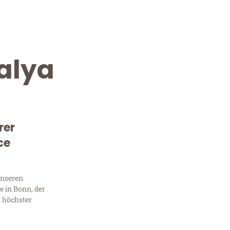
alya
rer
ce
Kostenlose Beratung!
Sie 
unseren
 in Bonn, der
Frag
t höchster