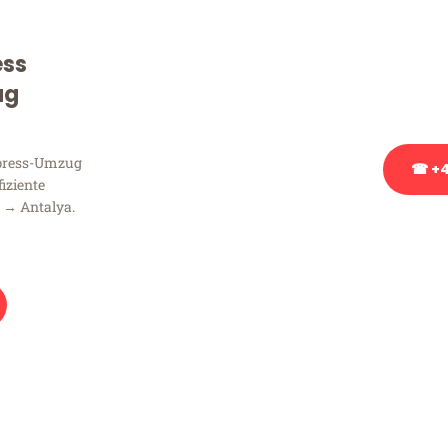
Sie haben Fragen zu Ihrem
Beratung bezüglich Ihres
ess
Rufen Sie uns gerne an, un
ug
Ihnen kostenlos weiterzuh
xpress-Umzug
☎ +4
fiziente
 → Antalya.
Stattdessen eine u