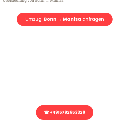
Übersiedlung von Bonn → Manisa.
Umzug:
Bonn → Manisa
anfragen
Kostenlose Beratung!
Sie haben Fragen?
Sie haben Fragen zu Ihrem Transport oder benötigen eine Beratung
bezüglich Ihres Umzug?
Rufen Sie uns gerne an, unser Team aus Experten freut sich, Ihnen
kostenlos weiterzuhelfen!
☎ +4915792653328
Stattdessen eine unverbindliche Anfrage senden