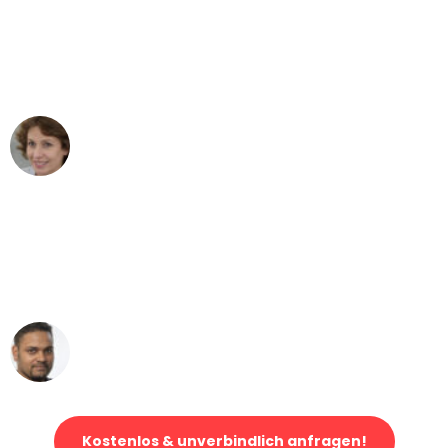
"Besser hätte ich mir den Umzug von
Bonn nach Wien nicht vorstellen
können - DANKE!"
Maria W
Umzug von Bonn nach Wien
"Mein Klavier kam in unter 24 Stunden
ohne einen Kratzer an - ein
erstklassiger Service!"
Ümit Y.
Klaviertransport in Bonn
Kostenlos & unverbindlich anfragen!