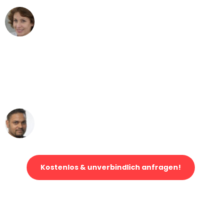
Maria W
Umzug von Bonn nach Wien
"Mein Klavier kam in unter 24 Stunden
ohne einen Kratzer an - ein
erstklassiger Service!"
Ümit Y.
Klaviertransport in Bonn
Kostenlos & unverbindlich anfragen!
Jetzt anfragen und der nächste glückliche Kunde werden. Alle
Umzugsanfragen sind zu
100% kostenlos & unverbindlich!