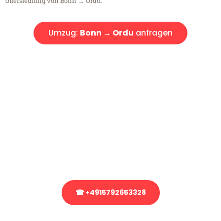
Übersiedlung von Bonn → Ordu.
Umzug:
Bonn → Ordu
anfragen
Kostenlose Beratung!
Sie haben Fragen?
Sie haben Fragen zu Ihrem Transport oder benötigen eine Beratung
bezüglich Ihres Umzug?
Rufen Sie uns gerne an, unser Team aus Experten freut sich, Ihnen
kostenlos weiterzuhelfen!
☎ +4915792653328
Stattdessen eine unverbindliche Anfrage senden