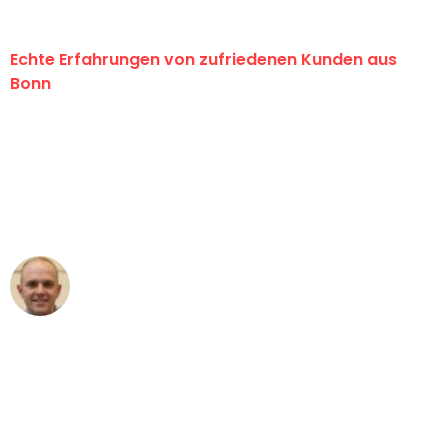
Echte Erfahrungen von zufriedenen Kunden aus
Bonn
"Erste Klasse! Ein großes Dankeschön
an das gesamte Team von Baum
Umzugsservice für ihren
außergewöhnlichen Service!"
Frederik F.
Umzug in Bonn
"Besser hätte ich mir den Umzug von
Bonn nach Wien nicht vorstellen
können - DANKE!"