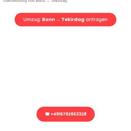
Übersiedlung von Bonn → Tekirdag.
Umzug:
Bonn → Tekirdag
anfragen
Kostenlose Beratung!
Sie haben Fragen?
Sie haben Fragen zu Ihrem Transport oder benötigen eine Beratung
bezüglich Ihres Umzug?
Rufen Sie uns gerne an, unser Team aus Experten freut sich, Ihnen
kostenlos weiterzuhelfen!
☎ +4915792653328
Stattdessen eine unverbindliche Anfrage senden