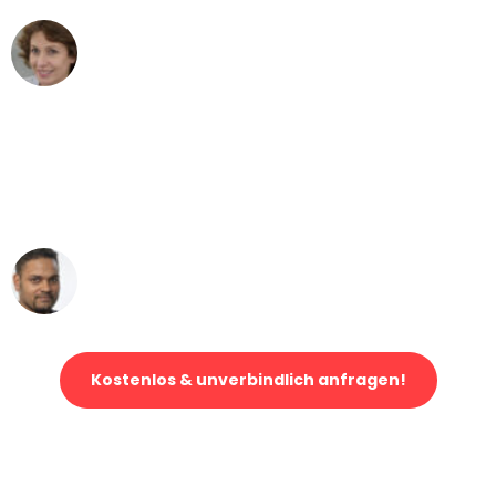
Maria W
Umzug von Bonn nach Wien
"Mein Klavier kam in unter 24 Stunden
ohne einen Kratzer an - ein
erstklassiger Service!"
Ümit Y.
Klaviertransport in Bonn
Kostenlos & unverbindlich anfragen!
Jetzt anfragen und der nächste glückliche Kunde werden. Alle
Umzugsanfragen sind zu
100% kostenlos & unverbindlich!