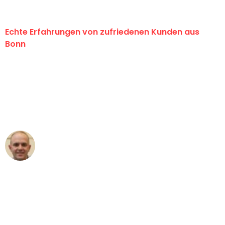
Echte Erfahrungen von zufriedenen Kunden aus
Bonn
"Erste Klasse! Ein großes Dankeschön
an das gesamte Team von Baum
Umzugsservice für ihren
außergewöhnlichen Service!"
Frederik F.
Umzug in Bonn
"Besser hätte ich mir den Umzug von
Bonn nach Wien nicht vorstellen
können - DANKE!"