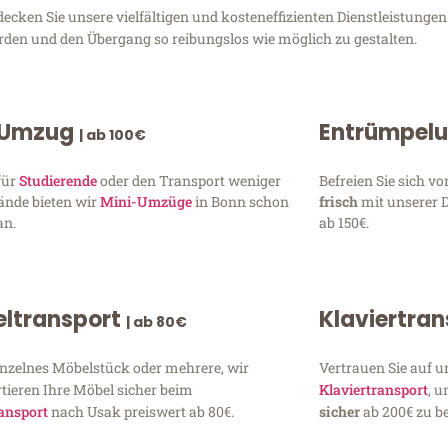
cken Sie unsere vielfältigen und kosteneffizienten Dienstleistunge
erden und den Übergang so reibungslos wie möglich zu gestalten.
 Umzug
Entrümpel
| ab 100€
für
Studierende
oder den Transport weniger
Befreien Sie sich 
ände bieten wir
Mini-Umzüge
in Bonn schon
frisch
mit unserer 
an.
ab 150€.
ltransport
Klaviertra
| ab 80€
inzelnes Möbelstück oder mehrere, wir
Vertrauen Sie auf u
tieren Ihre Möbel sicher beim
Klaviertransport
, 
ansport
nach Usak preiswert ab 80€.
sicher
ab 200€ zu be