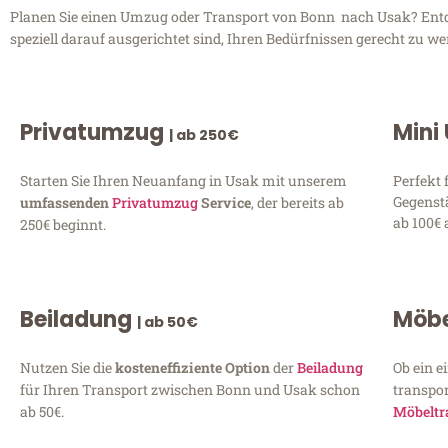
Planen Sie einen Umzug oder Transport von Bonn nach Usak? Entde
speziell darauf ausgerichtet sind, Ihren Bedürfnissen gerecht zu w
Privatumzug
Mini
| ab 250€
Starten Sie Ihren Neuanfang in Usak mit unserem
Perfekt 
Gegenst
umfassenden
Privatumzug
Service
, der bereits ab
ab 100€ 
250€ beginnt.
Beiladung
Möbe
| ab 50€
Nutzen Sie die
kosteneffiziente Option
der
Beiladung
Ob ein e
für Ihren Transport zwischen Bonn und Usak schon
transpor
ab 50€.
Möbeltr