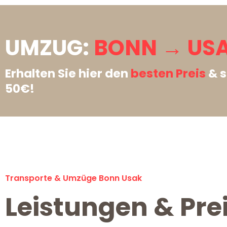
UMZUG:
BONN → USA
Erhalten Sie hier den
besten Preis
& s
50€!
Transporte & Umzüge Bonn Usak
Leistungen & Pre