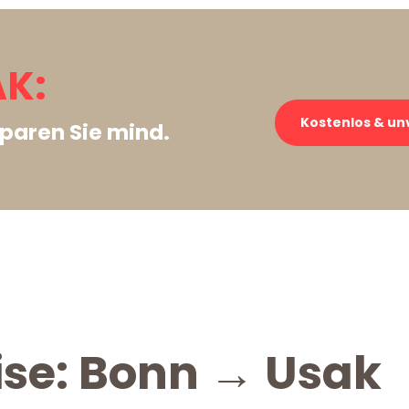
K:
Kostenlos & un
paren Sie mind.
ise: Bonn → Usak