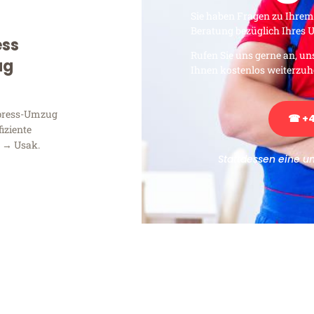
Sie haben Fragen zu Ihrem
Beratung bezüglich Ihres
ess
Rufen Sie uns gerne an, un
ug
Ihnen kostenlos weiterzuh
xpress-Umzug
☎ +4
fiziente
 → Usak.
Stattdessen eine u