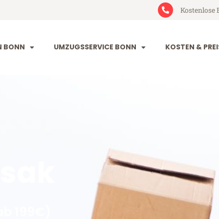
Kostenlose 
N BONN
UMZUGSSERVICE BONN
KOSTEN & PREI
Usak
ab 199€)