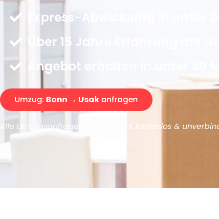
Express-Abwicklung in unter 2
Über 15 Jahre Erfahrung mit 
Angebot erhalten in unter 30 
Umzug:
Bonn → Usak
anfragen
Alle Umzugsanfragen sind zu 100% kostenlos & unverbind