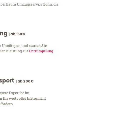
n bei Baum Umzugsservice Bonn, die
ung
| ab 150€
von Unnötigem und
starten Sie
Dienstleistung zur
Entrümpelung
nsport
| ab 200€
nsere Expertise im
um
Ihr wertvolles Instrument
fördern.