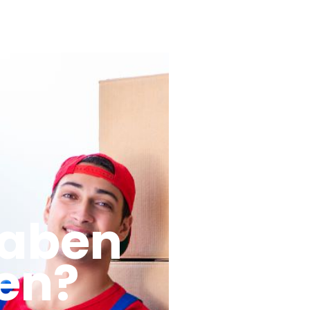
haben
en?