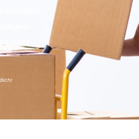
4 Stunden!
Umzügen!
Minuten!
lich!