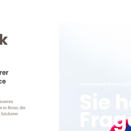
k
rer
ce
Kostenlose Beratung!
Sie 
unseren
 in Bonn, der
Frag
t höchster