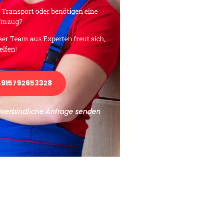
 Transport oder benötigen eine
 Umzug?
ser Team aus Experten freut sich,
elfen!
915792653328
nverbindliche Anfrage senden