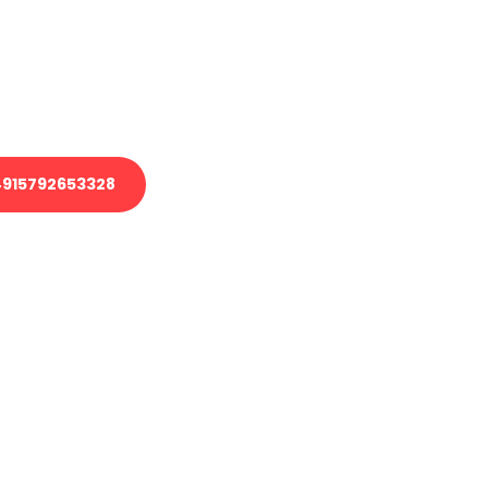
 Transport oder benötigen eine
 Umzug?
ser Team aus Experten freut sich,
elfen!
915792653328
nverbindliche Anfrage senden