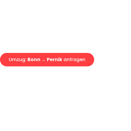
Express-Abwicklung in unter 2
Über 15 Jahre Erfahrung mit 
Angebot erhalten in unter 30 
Umzug:
Bonn → Pernik
anfragen
Alle Umzugsanfragen sind zu 100% kostenlos & unverbind