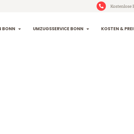
Kostenlose 
N BONN
UMZUGSSERVICE BONN
KOSTEN & PREI
ernik
(ab 199€)