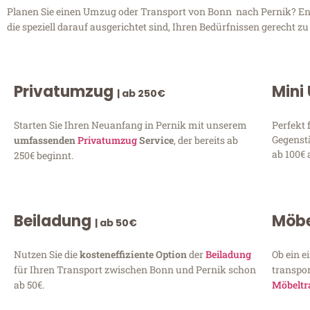
Planen Sie einen Umzug oder Transport von Bonn nach Pernik? Ent
die speziell darauf ausgerichtet sind, Ihren Bedürfnissen gerecht 
Privatumzug
Mini
| ab 250€
Starten Sie Ihren Neuanfang in Pernik mit unserem
Perfekt 
Gegenst
umfassenden
Privatumzug
Service
, der bereits ab
ab 100€ 
250€ beginnt.
Beiladung
Möbe
| ab 50€
Nutzen Sie die
kosteneffiziente Option
der
Beiladung
Ob ein e
für Ihren Transport zwischen Bonn und Pernik schon
transpor
ab 50€.
Möbeltr