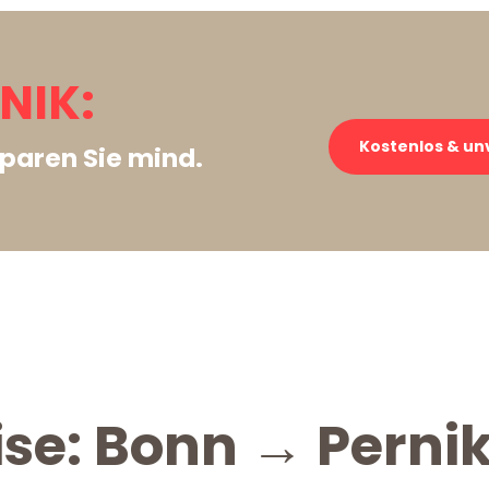
NIK:
Kostenlos & un
paren Sie mind.
ise: Bonn → Perni