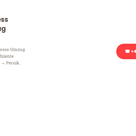
Sie haben Fragen zu Ihrem
Beratung bezüglich Ihres
ess
Rufen Sie uns gerne an, un
ug
Ihnen kostenlos weiterzuh
xpress-Umzug
☎ +4
fiziente
 → Pernik.
Stattdessen eine u