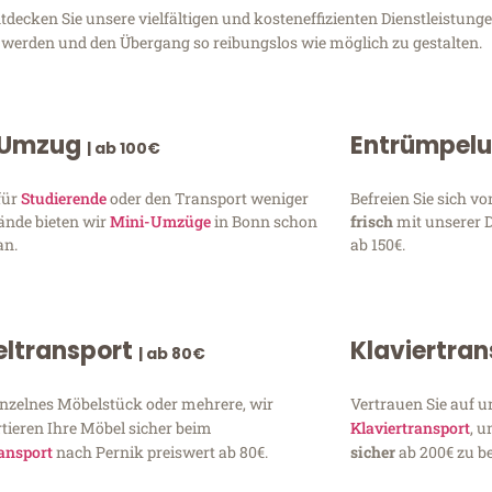
decken Sie unsere vielfältigen und kosteneffizienten Dienstleistun
zu werden und den Übergang so reibungslos wie möglich zu gestalten.
 Umzug
Entrümpel
| ab 100€
für
Studierende
oder den Transport weniger
Befreien Sie sich 
ände bieten wir
Mini-Umzüge
in Bonn schon
frisch
mit unserer 
an.
ab 150€.
ltransport
Klaviertra
| ab 80€
inzelnes Möbelstück oder mehrere, wir
Vertrauen Sie auf u
tieren Ihre Möbel sicher beim
Klaviertransport
, 
ansport
nach Pernik preiswert ab 80€.
sicher
ab 200€ zu be