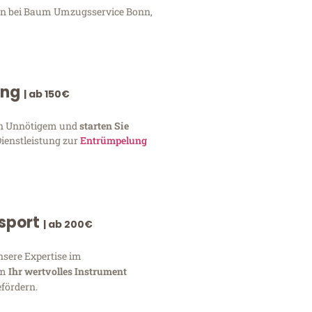
gen bei Baum Umzugsservice Bonn,
ung
| ab 150€
von Unnötigem und
starten Sie
Dienstleistung zur
Entrümpelung
nsport
| ab 200€
nsere Expertise im
um
Ihr wertvolles Instrument
fördern.