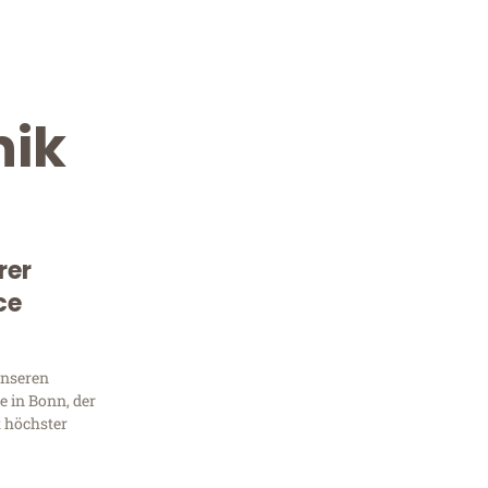
nik
rer
ce
Kostenlose Beratung!
Sie 
unseren
 in Bonn, der
Frag
t höchster