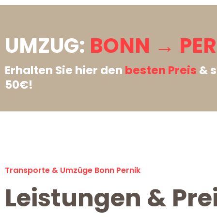
UMZUG:
BONN → PER
Erhalten Sie hier den
besten Preis
& s
50€!
Transporte & Umzüge Bonn Pernik
Leistungen & Pre