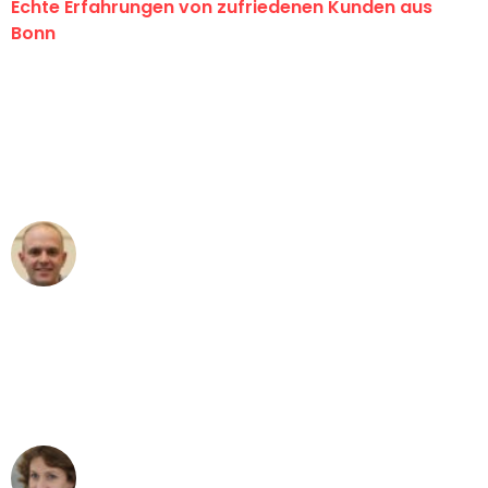
Echte Erfahrungen von zufriedenen Kunden aus
Bonn
"Erste Klasse! Ein großes Dankeschön
an das gesamte Team von Baum
Umzugsservice für ihren
außergewöhnlichen Service!"
Frederik F.
Umzug in Bonn
"Besser hätte ich mir den Umzug von
Bonn nach Wien nicht vorstellen
können - DANKE!"
Maria W
Umzug von Bonn nach Wien