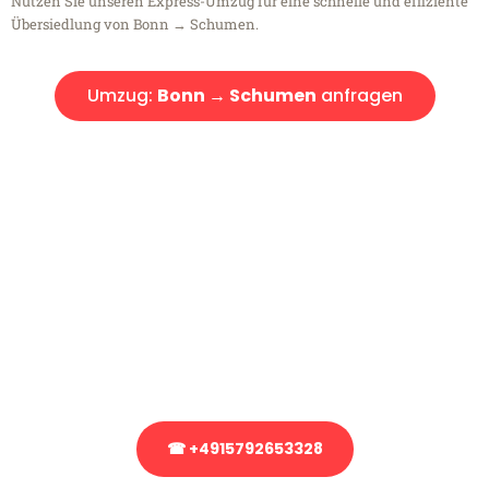
Nutzen Sie unseren Express-Umzug für eine schnelle und effiziente
Übersiedlung von Bonn → Schumen.
Umzug:
Bonn → Schumen
anfragen
Kostenlose Beratung!
Sie haben Fragen?
Sie haben Fragen zu Ihrem Transport oder benötigen eine Beratung
bezüglich Ihres Umzug?
Rufen Sie uns gerne an, unser Team aus Experten freut sich, Ihnen
kostenlos weiterzuhelfen!
☎ +4915792653328