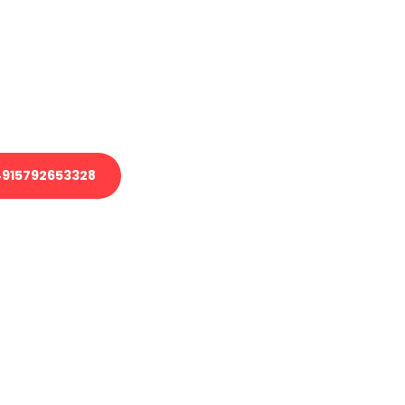
 Transport oder benötigen eine
 Umzug?
ser Team aus Experten freut sich,
elfen!
915792653328
nverbindliche Anfrage senden