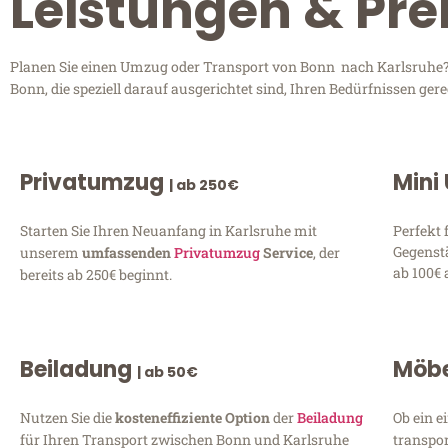
Leistungen & Pre
Planen Sie einen Umzug oder Transport von Bonn nach Karlsruhe? 
Bonn, die speziell darauf ausgerichtet sind, Ihren Bedürfnissen ge
Privatumzug
Mini
| ab 250€
Starten Sie Ihren Neuanfang in Karlsruhe mit
Perfekt 
Gegenst
unserem
umfassenden
Privatumzug
Service
, der
ab 100€ 
bereits ab 250€ beginnt.
Beiladung
Möbe
| ab 50€
Nutzen Sie die
kosteneffiziente Option
der
Beiladung
Ob ein e
für Ihren Transport zwischen Bonn und Karlsruhe
transpor