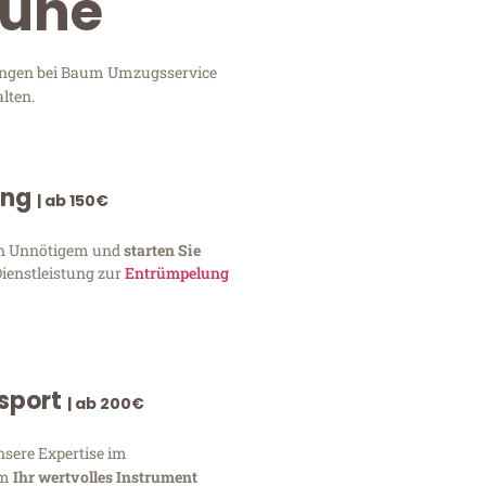
ruhe
stungen bei Baum Umzugsservice
lten.
ung
| ab 150€
von Unnötigem und
starten Sie
Dienstleistung zur
Entrümpelung
nsport
| ab 200€
nsere Expertise im
um
Ihr wertvolles Instrument