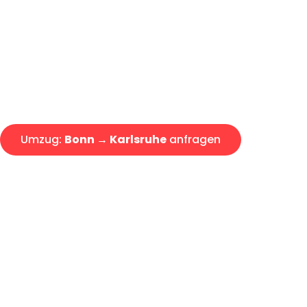
Express-Abwicklung in unter 2
Über 15 Jahre Erfahrung mit 
Angebot erhalten in unter 30 
Umzug:
Bonn → Karlsruhe
anfragen
Alle Umzugsanfragen sind zu 100% kostenlos & unverbind