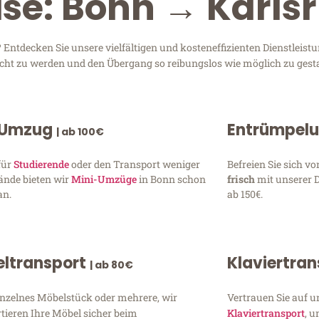
ise: Bonn → Karls
Entdecken Sie unsere vielfältigen und kosteneffizienten Dienstlei
recht zu werden und den Übergang so reibungslos wie möglich zu gesta
 Umzug
Entrümpel
| ab 100€
für
Studierende
oder den Transport weniger
Befreien Sie sich 
ände bieten wir
Mini-Umzüge
in Bonn schon
frisch
mit unserer 
an.
ab 150€.
ltransport
Klaviertra
| ab 80€
inzelnes Möbelstück oder mehrere, wir
Vertrauen Sie auf u
tieren Ihre Möbel sicher beim
Klaviertransport
, 