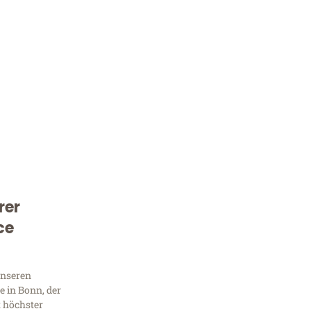
rer
Kostenlose Beratung!
ce
Sie 
Frag
unseren
 in Bonn, der
t höchster