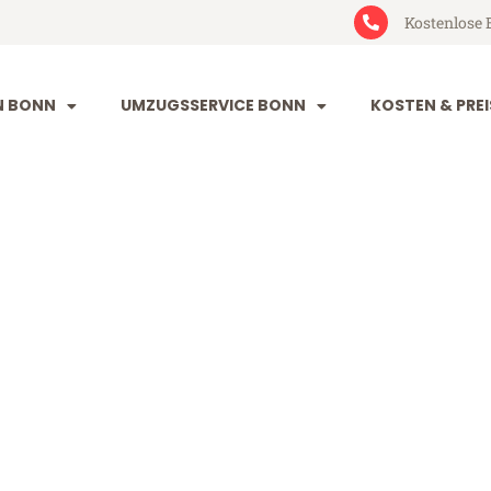
Kostenlose 
N BONN
UMZUGSSERVICE BONN
KOSTEN & PREI
arlsruhe
he (ab 199€)