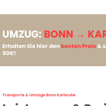
UMZUG:
BONN → KAR
Erhalten Sie hier den
besten Preis
& s
50€!
Transporte & Umzüge Bonn Karlsruhe