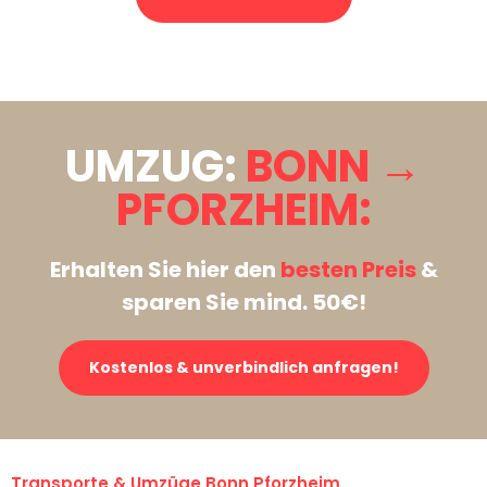
Stattdessen eine unverbindliche Anfrage senden
UMZUG:
BONN →
PFORZHEIM:
Erhalten Sie hier den
besten Preis
&
sparen Sie mind. 50€!
Kostenlos & unverbindlich anfragen!
Transporte & Umzüge Bonn Pforzheim