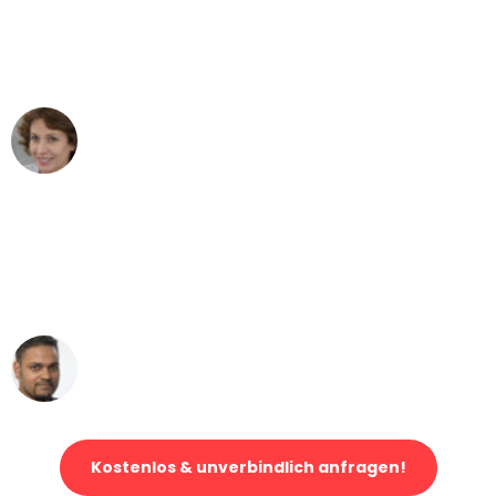
"Besser hätte ich mir den Umzug von
Bonn nach Wien nicht vorstellen
können - DANKE!"
Maria W
Umzug von Bonn nach Wien
"Mein Klavier kam in unter 24 Stunden
ohne einen Kratzer an - ein
erstklassiger Service!"
Ümit Y.
Klaviertransport in Bonn
Kostenlos & unverbindlich anfragen!