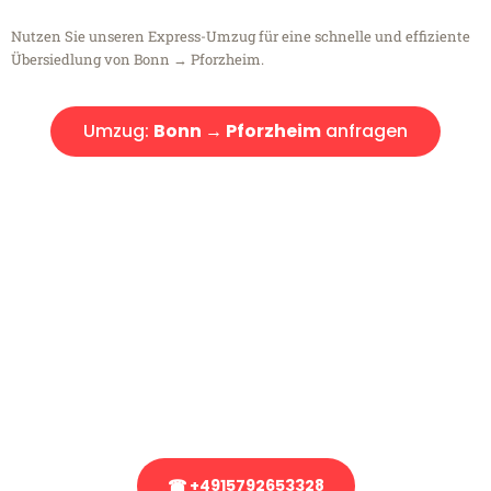
Nutzen Sie unseren Express-Umzug für eine schnelle und effiziente
Übersiedlung von Bonn → Pforzheim.
Umzug:
Bonn → Pforzheim
anfragen
Kostenlose Beratung!
Sie haben Fragen?
Sie haben Fragen zu Ihrem Transport oder benötigen eine Beratung
bezüglich Ihres Umzug?
Rufen Sie uns gerne an, unser Team aus Experten freut sich, Ihnen
kostenlos weiterzuhelfen!
☎ +4915792653328