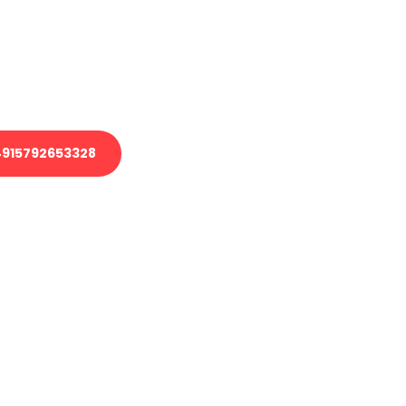
 Transport oder benötigen eine
 Umzug?
ser Team aus Experten freut sich,
elfen!
915792653328
nverbindliche Anfrage senden