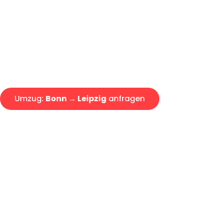
Express-Abwicklung in unter 2
Über 15 Jahre Erfahrung mit 
Angebot erhalten in unter 30 
Umzug:
Bonn → Leipzig
anfragen
Alle Umzugsanfragen sind zu 100% kostenlos & unverbind