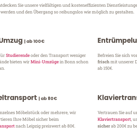
decken Sie unsere vielfältigen und kosteneffizienten Dienstleistu
zu werden und den Übergang so reibungslos wie möglich zu gestalten.
 Umzug
Entrümpel
| ab 100€
für
Studierende
oder den Transport weniger
Befreien Sie sich 
ände bieten wir
Mini-Umzüge
in Bonn schon
frisch
mit unserer 
an.
ab 150€.
ltransport
Klaviertra
| ab 80€
inzelnes Möbelstück oder mehrere, wir
Vertrauen Sie auf u
tieren Ihre Möbel sicher beim
Klaviertransport
, 
ansport
nach Leipzig preiswert ab 80€.
sicher
ab 200€ zu be