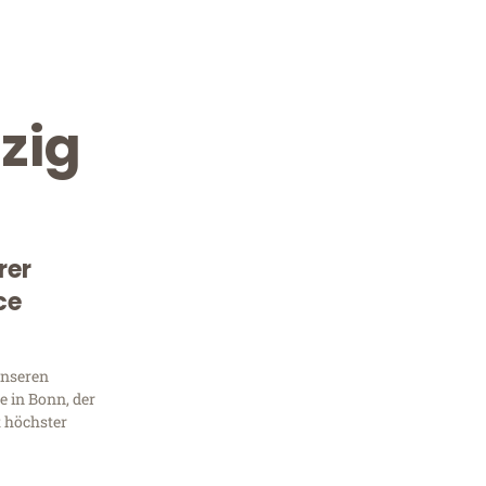
zig
rer
ce
Kostenlose Beratung!
Sie 
unseren
 in Bonn, der
Frag
t höchster