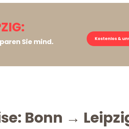
ZIG:
Kostenlos & un
paren Sie mind.
ise: Bonn → Leipzi