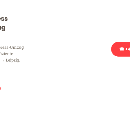
Sie haben Fragen zu Ihrem
Beratung bezüglich Ihres
ess
Rufen Sie uns gerne an, un
ug
Ihnen kostenlos weiterzuh
xpress-Umzug
☎ +4
fiziente
→ Leipzig.
Stattdessen eine u