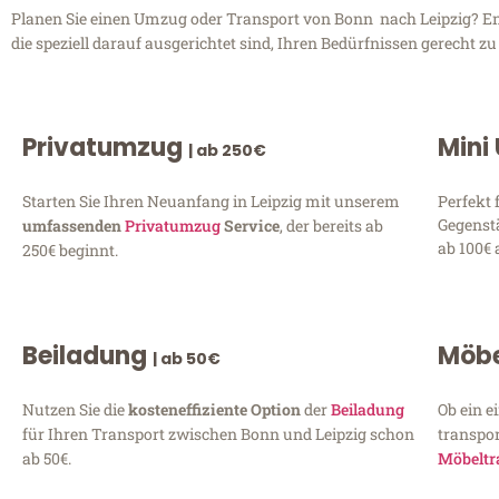
Planen Sie einen Umzug oder Transport von Bonn nach Leipzig? Ent
die speziell darauf ausgerichtet sind, Ihren Bedürfnissen gerecht 
Privatumzug
Mini
| ab 250€
Starten Sie Ihren Neuanfang in Leipzig mit unserem
Perfekt 
Gegenst
umfassenden
Privatumzug
Service
, der bereits ab
ab 100€ 
250€ beginnt.
Beiladung
Möbe
| ab 50€
Nutzen Sie die
kosteneffiziente Option
der
Beiladung
Ob ein e
für Ihren Transport zwischen Bonn und Leipzig schon
transpor
ab 50€.
Möbeltr