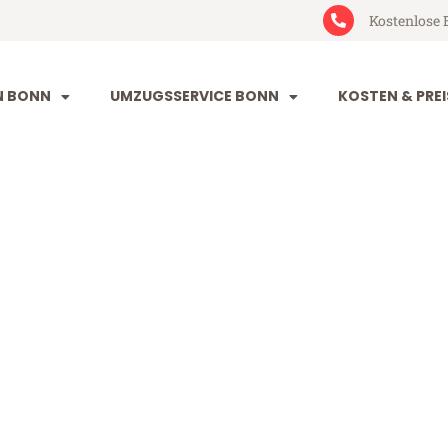
Kostenlose 
N BONN
UMZUGSSERVICE BONN
KOSTEN & PREI
ipzig
 (ab 199€)