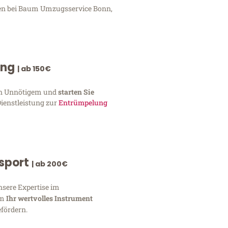
ngen bei Baum Umzugsservice Bonn,
ung
| ab 150€
von Unnötigem und
starten Sie
Dienstleistung zur
Entrümpelung
nsport
| ab 200€
nsere Expertise im
um
Ihr wertvolles Instrument
fördern.