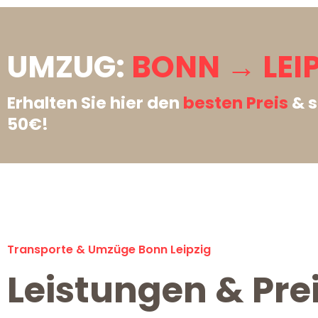
UMZUG:
BONN → LEIP
Erhalten Sie hier den
besten Preis
& s
50€!
Transporte & Umzüge Bonn Leipzig
Leistungen & Pre