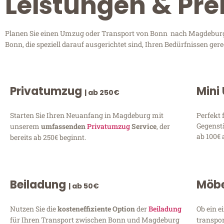
Leistungen & Pr
Planen Sie einen Umzug oder Transport von Bonn nach Magdeburg? 
Bonn, die speziell darauf ausgerichtet sind, Ihren Bedürfnissen ge
Privatumzug
Mini
| ab 250€
Starten Sie Ihren Neuanfang in Magdeburg mit
Perfekt 
Gegenst
unserem
umfassenden
Privatumzug
Service
, der
ab 100€ 
bereits ab 250€ beginnt.
Beiladung
Möbe
| ab 50€
Nutzen Sie die
kosteneffiziente Option
der
Beiladung
Ob ein e
für Ihren Transport zwischen Bonn und Magdeburg
transpor