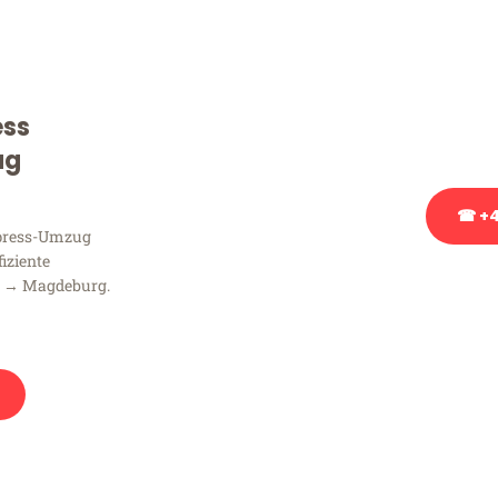
Sie haben Fragen zu Ihrem
Beratung bezüglich Ihres
Rufen Sie uns gerne an, un
ess
Ihnen kostenlos weiterzuh
ug
☎ +4
xpress-Umzug
fiziente
Stattdessen eine u
n → Magdeburg.