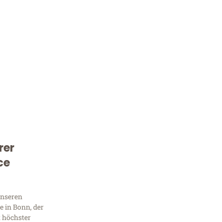
rer
Kostenlose Beratung!
ce
Sie 
Frag
unseren
 in Bonn, der
t höchster