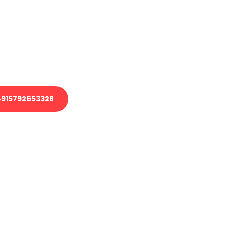
 Transport oder benötigen eine
 Umzug?
ser Team aus Experten freut sich,
elfen!
915792653328
nverbindliche Anfrage senden