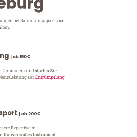
deburg
istungen bei Baum Umzugsservice
lten.
ung
| ab 150€
von Unnötigem und
starten Sie
Dienstleistung zur
Entrümpelung
nsport
| ab 200€
nsere Expertise im
um
Ihr wertvolles Instrument