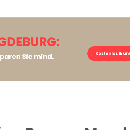
GDEBURG:
Kostenlos & un
paren Sie mind.