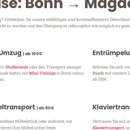
eise: Bonn → Mag
Entdecken Sie unsere vielfältigen und kosteneffizienten Dienstle
recht zu werden und den Übergang so reibungslos wie möglich zu gesta
 Umzug
Entrümpel
| ab 100€
für
Studierende
oder den Transport weniger
Befreien Sie sich 
ände bieten wir
Mini-Umzüge
in Bonn schon
frisch
mit unserer 
an.
ab 150€.
ltransport
Klaviertra
| ab 80€
inzelnes Möbelstück oder mehrere, wir
Vertrauen Sie auf u
tieren Ihre Möbel sicher beim
Klaviertransport
, 