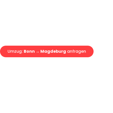
Express-Abwicklung in unter 2
Über 15 Jahre Erfahrung mit 
Angebot erhalten in unter 30 
Umzug:
Bonn → Magdeburg
anfragen
Alle Umzugsanfragen sind zu 100% kostenlos & unverbind