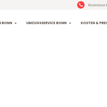
Kostenlose 
N BONN
UMZUGSSERVICE BONN
KOSTEN & PREI
Magdeburg
burg (ab 199€)