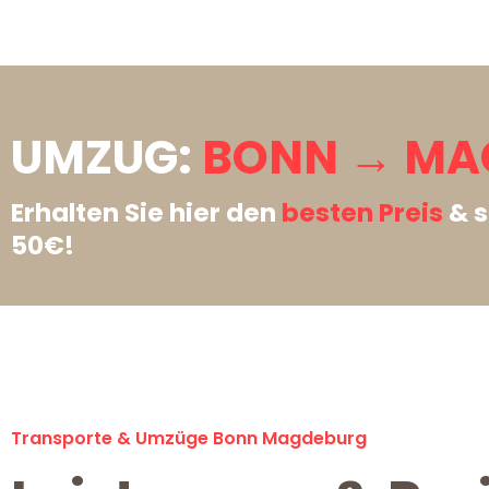
UMZUG:
BONN → MA
Erhalten Sie hier den
besten Preis
& s
50€!
Transporte & Umzüge Bonn Magdeburg