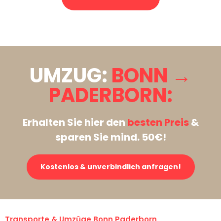
Stattdessen eine unverbindliche Anfrage senden
UMZUG:
BONN →
PADERBORN:
Erhalten Sie hier den
besten Preis
&
sparen Sie mind. 50€!
Kostenlos & unverbindlich anfragen!
Transporte & Umzüge Bonn Paderborn