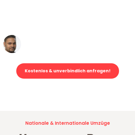
"Mein Klavier kam in unter 24 Stunden
ohne einen Kratzer an - ein
erstklassiger Service!"
Ümit Y.
Klaviertransport in Bonn
Kostenlos & unverbindlich anfragen!
Jetzt anfragen und der nächste glückliche Kunde werden. Alle
Umzugsanfragen sind zu
100% kostenlos & unverbindlich!
Nationale & Internationale Umzüge