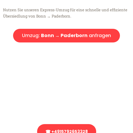
Nutzen Sie unseren Express-Umzug für eine schnelle und effiziente
Übersiedlung von Bonn → Paderborn.
Umzug:
Bonn → Paderborn
anfragen
Kostenlose Beratung!
Sie haben Fragen?
Sie haben Fragen zu Ihrem Transport oder benötigen eine Beratung
bezüglich Ihres Umzug?
Rufen Sie uns gerne an, unser Team aus Experten freut sich, Ihnen
kostenlos weiterzuhelfen!
☎ +4915792653328