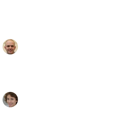
"Erste Klasse! Ein großes Dankeschön
an das gesamte Team von Baum
Umzugsservice für ihren
außergewöhnlichen Service!"
Frederik F.
Umzug in Bonn
"Besser hätte ich mir den Umzug von
Bonn nach Wien nicht vorstellen
können - DANKE!"
Maria W
Umzug von Bonn nach Wien