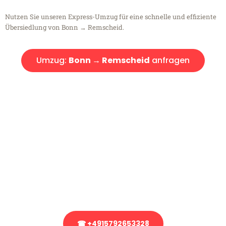
Nutzen Sie unseren Express-Umzug für eine schnelle und effiziente
Übersiedlung von Bonn → Remscheid.
Umzug:
Bonn → Remscheid
anfragen
Kostenlose Beratung!
Sie haben Fragen?
Sie haben Fragen zu Ihrem Transport oder benötigen eine Beratung
bezüglich Ihres Umzug?
Rufen Sie uns gerne an, unser Team aus Experten freut sich, Ihnen
kostenlos weiterzuhelfen!
☎ +4915792653328