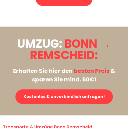
Stattdessen eine unverbindliche Anfrage senden
UMZUG:
BONN →
REMSCHEID:
Erhalten Sie hier den
besten Preis
&
sparen Sie mind. 50€!
Kostenlos & unverbindlich anfragen!
Transporte & Umzüge Bonn Remscheid