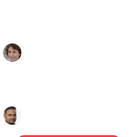
"Besser hätte ich mir den Umzug von
Bonn nach Wien nicht vorstellen
können - DANKE!"
Maria W
Umzug von Bonn nach Wien
"Mein Klavier kam in unter 24 Stunden
ohne einen Kratzer an - ein
erstklassiger Service!"
Ümit Y.
Klaviertransport in Bonn