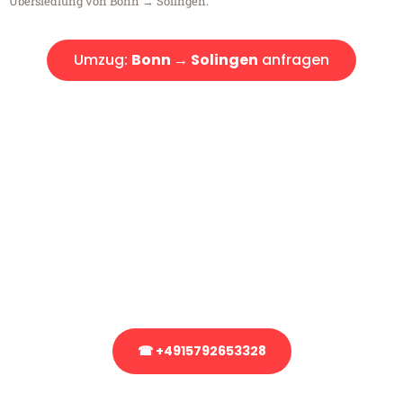
Übersiedlung von Bonn → Solingen.
Umzug:
Bonn → Solingen
anfragen
Kostenlose Beratung!
Sie haben Fragen?
Sie haben Fragen zu Ihrem Transport oder benötigen eine Beratung
bezüglich Ihres Umzug?
Rufen Sie uns gerne an, unser Team aus Experten freut sich, Ihnen
kostenlos weiterzuhelfen!
☎ +4915792653328
Stattdessen eine unverbindliche Anfrage senden