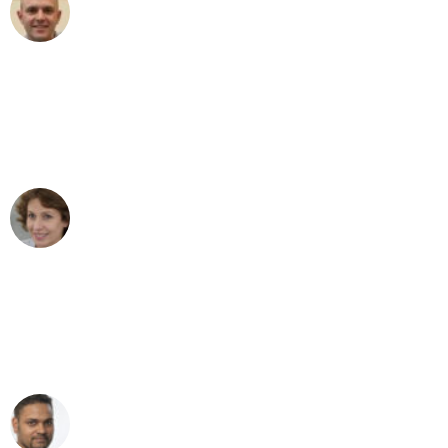
Frederik F.
Umzug in Bonn
"Besser hätte ich mir den Umzug von
Bonn nach Wien nicht vorstellen
können - DANKE!"
Maria W
Umzug von Bonn nach Wien
"Mein Klavier kam in unter 24 Stunden
ohne einen Kratzer an - ein
erstklassiger Service!"
Ümit Y.
Klaviertransport in Bonn