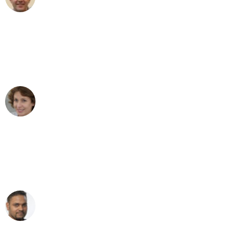
Umzug in Bonn
"Besser hätte ich mir den Umzug von
Bonn nach Wien nicht vorstellen
können - DANKE!"
Maria W
Umzug von Bonn nach Wien
"Mein Klavier kam in unter 24 Stunden
ohne einen Kratzer an - ein
erstklassiger Service!"
Ümit Y.
Klaviertransport in Bonn