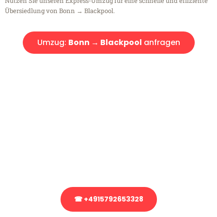
Nutzen Sie unseren Express-Umzug für eine schnelle und effiziente
Übersiedlung von Bonn → Blackpool.
Umzug:
Bonn → Blackpool
anfragen
Kostenlose Beratung!
Sie haben Fragen?
Sie haben Fragen zu Ihrem Transport oder benötigen eine Beratung
bezüglich Ihres Umzug?
Rufen Sie uns gerne an, unser Team aus Experten freut sich, Ihnen
kostenlos weiterzuhelfen!
☎ +4915792653328