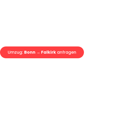
Express-Abwicklung in unter 2
Über 15 Jahre Erfahrung mit 
Angebot erhalten in unter 30 
Umzug:
Bonn → Falkirk
anfragen
Alle Umzugsanfragen sind zu 100% kostenlos & unverbind