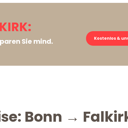
KIRK:
Kostenlos & un
paren Sie mind.
ise: Bonn → Falkir