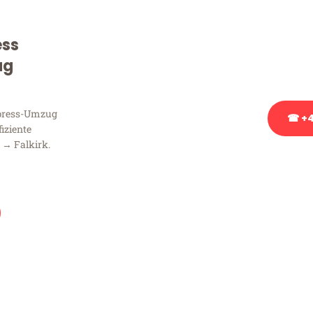
Sie haben Fragen zu Ihrem
Beratung bezüglich Ihres
ess
Rufen Sie uns gerne an, un
ug
Ihnen kostenlos weiterzuh
xpress-Umzug
☎ +4
fiziente
 → Falkirk.
Stattdessen eine u