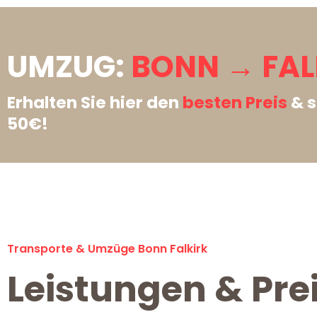
UMZUG:
BONN → FAL
Erhalten Sie hier den
besten Preis
& s
50€!
Transporte & Umzüge Bonn Falkirk
Leistungen & Pre