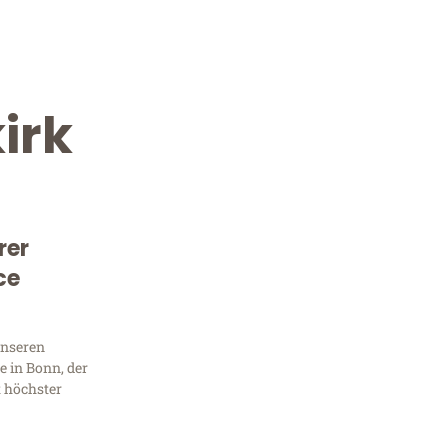
irk
rer
ce
Kostenlose Beratung!
Sie 
unseren
 in Bonn, der
Frag
t höchster