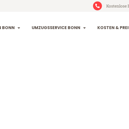
Kostenlose 
N BONN
UMZUGSSERVICE BONN
KOSTEN & PREI
lkirk
 (ab 199€)