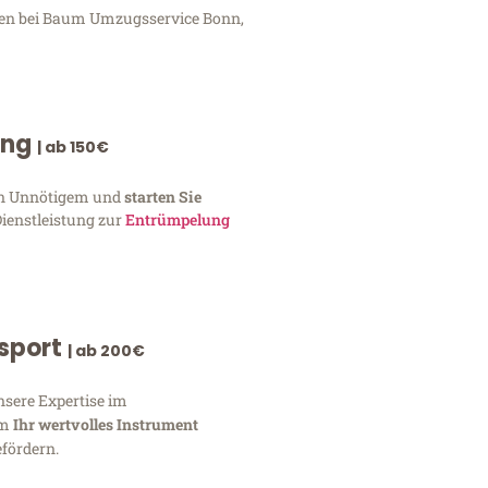
ngen bei Baum Umzugsservice Bonn,
ung
| ab 150€
von Unnötigem und
starten Sie
Dienstleistung zur
Entrümpelung
nsport
| ab 200€
nsere Expertise im
um
Ihr wertvolles Instrument
fördern.