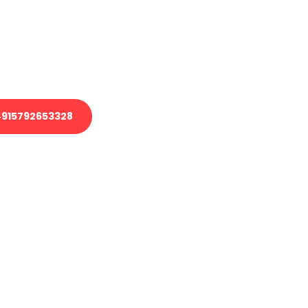
 Transport oder benötigen eine
 Umzug?
ser Team aus Experten freut sich,
elfen!
915792653328
nverbindliche Anfrage senden