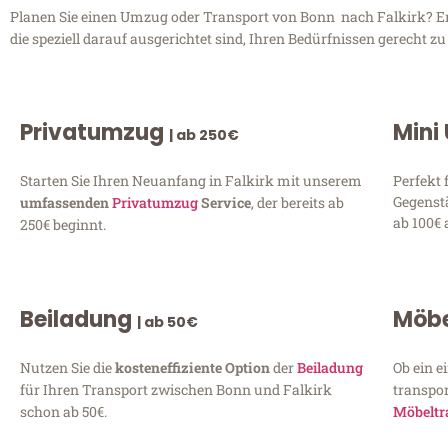
Planen Sie einen Umzug oder Transport von Bonn nach Falkirk? En
die speziell darauf ausgerichtet sind, Ihren Bedürfnissen gerecht 
Privatumzug
Mini
| ab 250€
Starten Sie Ihren Neuanfang in Falkirk mit unserem
Perfekt 
Gegenst
umfassenden
Privatumzug
Service
, der bereits ab
ab 100€ 
250€ beginnt.
Beiladung
Möbe
| ab 50€
Nutzen Sie die
kosteneffiziente Option
der
Beiladung
Ob ein e
für Ihren Transport zwischen Bonn und Falkirk
transpor
schon ab 50€.
Möbeltr