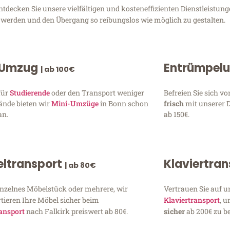
tdecken Sie unsere vielfältigen und kosteneffizienten Dienstleistu
zu werden und den Übergang so reibungslos wie möglich zu gestalten.
 Umzug
Entrümpel
| ab 100€
für
Studierende
oder den Transport weniger
Befreien Sie sich 
ände bieten wir
Mini-Umzüge
in Bonn schon
frisch
mit unserer 
an.
ab 150€.
ltransport
Klaviertra
| ab 80€
inzelnes Möbelstück oder mehrere, wir
Vertrauen Sie auf u
tieren Ihre Möbel sicher beim
Klaviertransport
, 
ansport
nach Falkirk preiswert ab 80€.
sicher
ab 200€ zu be