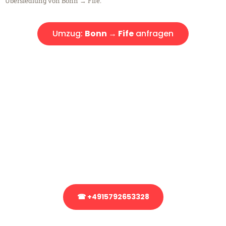
Übersiedlung von Bonn → Fife.
Umzug:
Bonn → Fife
anfragen
Kostenlose Beratung!
Sie haben Fragen?
Sie haben Fragen zu Ihrem Transport oder benötigen eine Beratung
bezüglich Ihres Umzug?
Rufen Sie uns gerne an, unser Team aus Experten freut sich, Ihnen
kostenlos weiterzuhelfen!
☎ +4915792653328
Stattdessen eine unverbindliche Anfrage senden