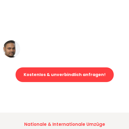
"Mein Klavier kam in unter 24 Stunden
ohne einen Kratzer an - ein
erstklassiger Service!"
Ümit Y.
Klaviertransport in Bonn
Kostenlos & unverbindlich anfragen!
Jetzt anfragen und der nächste glückliche Kunde werden. Alle
Umzugsanfragen sind zu
100% kostenlos & unverbindlich!
Nationale & Internationale Umzüge