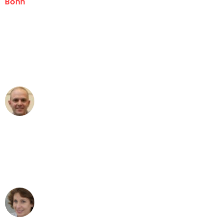
Bonn
"Erste Klasse! Ein großes Dankeschön
an das gesamte Team von Baum
Umzugsservice für ihren
außergewöhnlichen Service!"
Frederik F.
Umzug in Bonn
"Besser hätte ich mir den Umzug von
Bonn nach Wien nicht vorstellen
können - DANKE!"
Maria W
Umzug von Bonn nach Wien