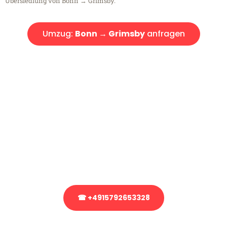
Übersiedlung von Bonn → Grimsby.
Umzug:
Bonn → Grimsby
anfragen
Kostenlose Beratung!
Sie haben Fragen?
Sie haben Fragen zu Ihrem Transport oder benötigen eine Beratung
bezüglich Ihres Umzug?
Rufen Sie uns gerne an, unser Team aus Experten freut sich, Ihnen
kostenlos weiterzuhelfen!
☎ +4915792653328
Stattdessen eine unverbindliche Anfrage senden