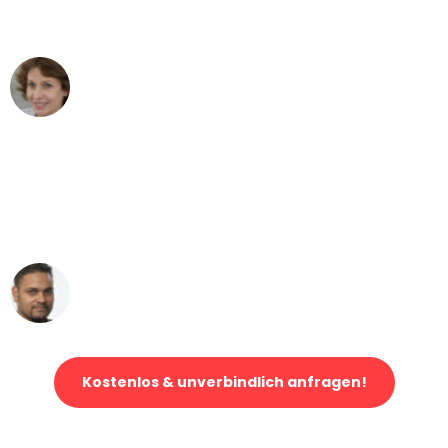
können - DANKE!"
Maria W
Umzug von Bonn nach Wien
"Mein Klavier kam in unter 24 Stunden
ohne einen Kratzer an - ein
erstklassiger Service!"
Ümit Y.
Klaviertransport in Bonn
Kostenlos & unverbindlich anfragen!
Jetzt anfragen und der nächste glückliche Kunde werden. Alle