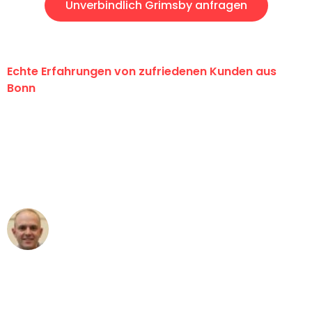
Unverbindlich Grimsby anfragen
Echte Erfahrungen von zufriedenen Kunden aus
Bonn
"Erste Klasse! Ein großes Dankeschön
an das gesamte Team von Baum
Umzugsservice für ihren
außergewöhnlichen Service!"
Frederik F.
Umzug in Bonn
"Besser hätte ich mir den Umzug von
Bonn nach Wien nicht vorstellen