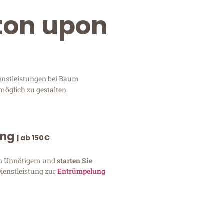
ston upon
ienstleistungen bei Baum
möglich zu gestalten.
ung
| ab 150€
von Unnötigem und
starten Sie
Dienstleistung zur
Entrümpelung