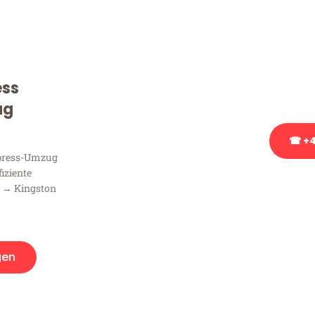
Sie haben Fragen zu Ihrem
Beratung bezüglich Ihres
Rufen Sie uns gerne an, un
ess
Ihnen kostenlos weiterzuh
ug
☎ +4
xpress-Umzug
fiziente
Stattdessen eine u
 → Kingston
gen