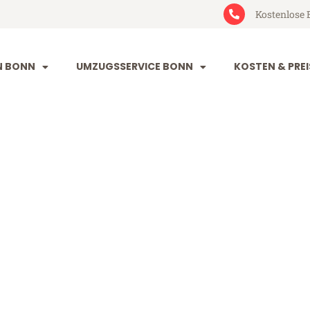
Kostenlose 
N BONN
UMZUGSSERVICE BONN
KOSTEN & PREI
ngston upon H
n upon Hull (ab 199€)