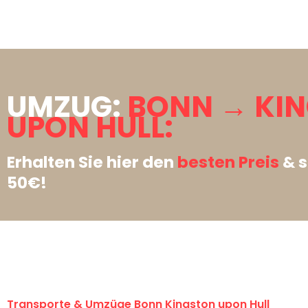
UMZUG:
BONN → KI
UPON HULL:
Erhalten Sie hier den
besten Preis
& s
50€!
Transporte & Umzüge Bonn Kingston upon Hull