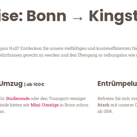
ise: Bonn → King
n Hull? Entdecken Sie unsere vielfältigen und kosteneffizienten D
Bedürfnissen gerecht zu werden und den Übergang so reibungslos wie 
 Umzug
Entrümpel
| ab 100€
für
Studierende
oder den Transport weniger
Befreien Sie sich 
ände bieten wir
Mini-Umzüge
in Bonn schon
frisch
mit unserer 
an.
ab 150€.