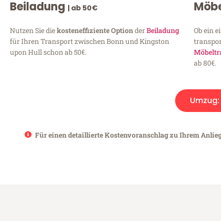
Beiladung
Möbe
| ab 50€
Nutzen Sie die
kosteneffiziente Option
der
Beiladung
Ob ein e
für Ihren Transport zwischen Bonn und Kingston
transpor
upon Hull schon ab 50€.
Möbeltr
ab 80€.
Umzug
Für einen detaillierte Kostenvoranschlag zu Ihrem Anlie