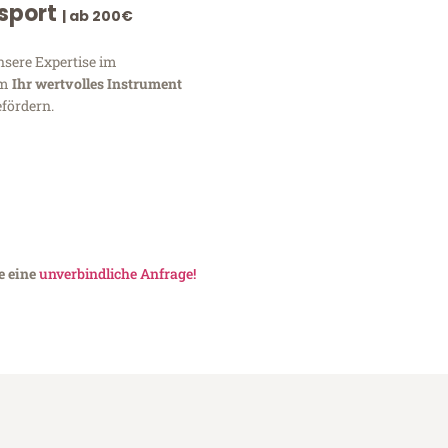
nsport
| ab 200€
nsere Expertise im
um
Ihr wertvolles Instrument
fördern.
e eine
unverbindliche Anfrage!