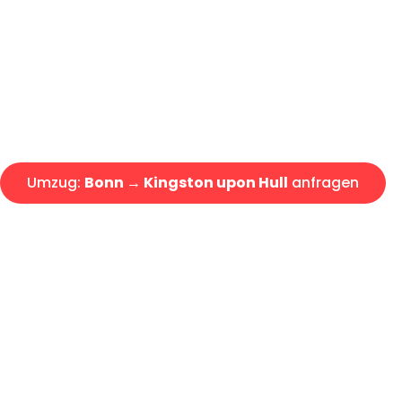
Express-Abwicklung in unter 2
Über 15 Jahre Erfahrung mit 
Angebot erhalten in unter 30 
Umzug:
Bonn → Kingston upon Hull
anfragen
Alle Umzugsanfragen sind zu 100% kostenlos & unverbind