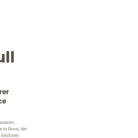
ll
rer
Kostenlose Beratung!
ce
Sie 
unseren
Frag
 in Bonn, der
t höchster