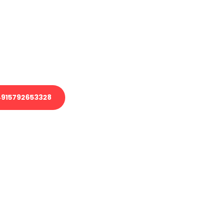
 Transport oder benötigen eine
 Umzug?
ser Team aus Experten freut sich,
elfen!
915792653328
nverbindliche Anfrage senden