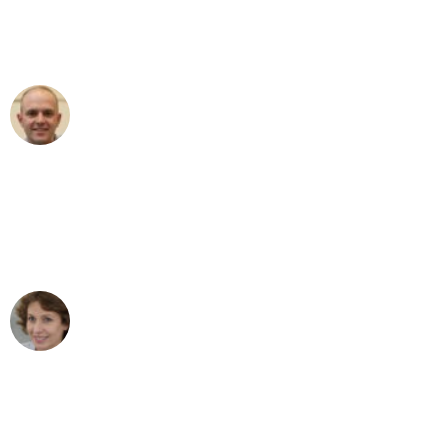
Umzugsservice für ihren
außergewöhnlichen Service!"
Frederik F.
Umzug in Bonn
"Besser hätte ich mir den Umzug von
Bonn nach Wien nicht vorstellen
können - DANKE!"
Maria W
Umzug von Bonn nach Wien
"Mein Klavier kam in unter 24 Stunden
ohne einen Kratzer an - ein