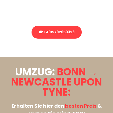
bezüglich Ihres Umzug?
Rufen Sie uns gerne an, unser Team aus Experten freut sich, Ihnen
kostenlos weiterzuhelfen!
☎ +4915792653328
Stattdessen eine unverbindliche Anfrage senden
UMZUG:
BONN →
NEWCASTLE UPON
TYNE:
Erhalten Sie hier den
besten Preis
&