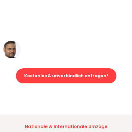
"Mein Klavier kam in unter 24 Stunden
ohne einen Kratzer an - ein
erstklassiger Service!"
Ümit Y.
Klaviertransport in Bonn
Kostenlos & unverbindlich anfragen!
Jetzt anfragen und der nächste glückliche Kunde werden. Alle
Umzugsanfragen sind zu
100% kostenlos & unverbindlich!
Nationale & Internationale Umzüge