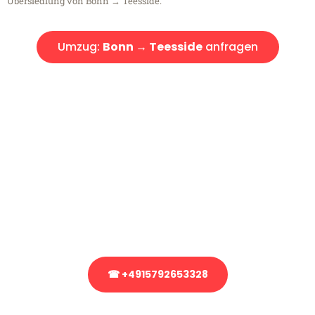
Übersiedlung von Bonn → Teesside.
Umzug:
Bonn → Teesside
anfragen
Kostenlose Beratung!
Sie haben Fragen?
Sie haben Fragen zu Ihrem Transport oder benötigen eine Beratung
bezüglich Ihres Umzug?
Rufen Sie uns gerne an, unser Team aus Experten freut sich, Ihnen
kostenlos weiterzuhelfen!
☎ +4915792653328
Stattdessen eine unverbindliche Anfrage senden