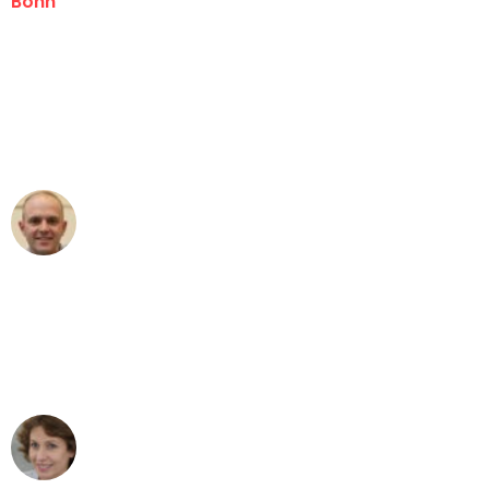
Bonn
"Erste Klasse! Ein großes Dankeschön
an das gesamte Team von Baum
Umzugsservice für ihren
außergewöhnlichen Service!"
Frederik F.
Umzug in Bonn
"Besser hätte ich mir den Umzug von
Bonn nach Wien nicht vorstellen
können - DANKE!"
Maria W
Umzug von Bonn nach Wien