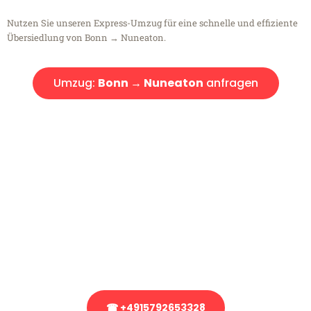
Nutzen Sie unseren Express-Umzug für eine schnelle und effiziente
Übersiedlung von Bonn → Nuneaton.
Umzug:
Bonn → Nuneaton
anfragen
Kostenlose Beratung!
Sie haben Fragen?
Sie haben Fragen zu Ihrem Transport oder benötigen eine Beratung
bezüglich Ihres Umzug?
Rufen Sie uns gerne an, unser Team aus Experten freut sich, Ihnen
kostenlos weiterzuhelfen!
☎ +4915792653328