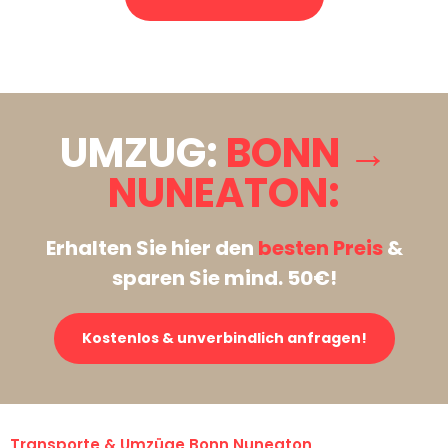
Stattdessen eine unverbindliche Anfrage senden
UMZUG:
BONN →
NUNEATON:
Erhalten Sie hier den
besten Preis
&
sparen Sie mind. 50€!
Kostenlos & unverbindlich anfragen!
Transporte & Umzüge Bonn Nuneaton