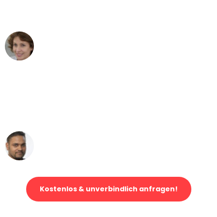
können - DANKE!"
Maria W
Umzug von Bonn nach Wien
"Mein Klavier kam in unter 24 Stunden
ohne einen Kratzer an - ein
erstklassiger Service!"
Ümit Y.
Klaviertransport in Bonn
Kostenlos & unverbindlich anfragen!
Jetzt anfragen und der nächste glückliche Kunde werden. Alle