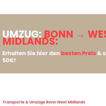
UMZUG:
BONN → WE
MIDLANDS:
Erhalten Sie hier den
besten Preis
& s
50€!
Transporte & Umzüge Bonn West Midlands