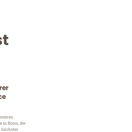
t
rer
Kostenlose Beratung!
ce
Sie 
Frag
unseren
 in Bonn, der
t höchster