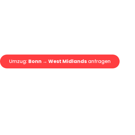
Express-Abwicklung in unter 2
Über 15 Jahre Erfahrung mit 
Angebot erhalten in unter 30 
Umzug:
Bonn → West Midlands
anfragen
Alle Umzugsanfragen sind zu 100% kostenlos & unverbind