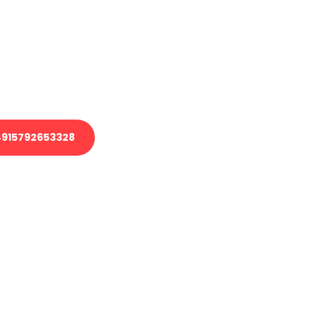
 Transport oder benötigen eine
 Umzug?
ser Team aus Experten freut sich,
elfen!
915792653328
nverbindliche Anfrage senden