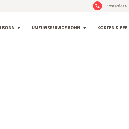
Kostenlose 
N BONN
UMZUGSSERVICE BONN
KOSTEN & PREI
est Midlands
idlands (ab 199€)