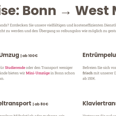
ise: Bonn → West
ds? Entdecken Sie unsere vielfältigen und kosteneffizienten Diens
recht zu werden und den Übergang so reibungslos wie möglich zu gesta
 Umzug
Entrümpel
| ab 100€
für
Studierende
oder den Transport weniger
Befreien Sie sich 
ände bieten wir
Mini-Umzüge
in Bonn schon
frisch
mit unserer 
an.
ab 150€.
ltransport
Klaviertra
| ab 80€
inzelnes Möbelstück oder mehrere, wir
Vertrauen Sie auf u