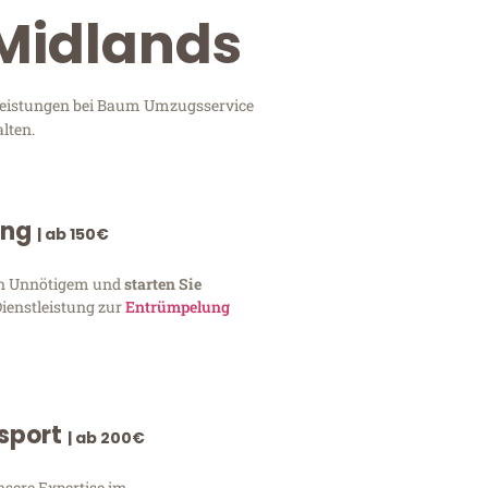
 Midlands
tleistungen bei Baum Umzugsservice
lten.
ung
| ab 150€
von Unnötigem und
starten Sie
Dienstleistung zur
Entrümpelung
nsport
| ab 200€
nsere Expertise im