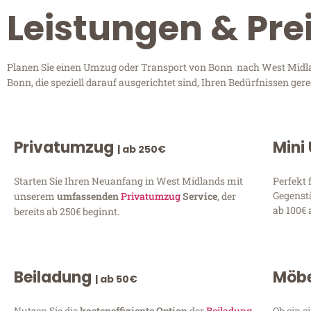
Leistungen & Pre
Planen Sie einen Umzug oder Transport von Bonn nach West Midlan
Bonn, die speziell darauf ausgerichtet sind, Ihren Bedürfnissen ge
Privatumzug
Mini
| ab 250€
Starten Sie Ihren Neuanfang in West Midlands mit
Perfekt 
Gegenst
unserem
umfassenden
Privatumzug
Service
, der
ab 100€ 
bereits ab 250€ beginnt.
Beiladung
Möbe
| ab 50€
Nutzen Sie die
kosteneffiziente Option
der
Beiladung
Ob ein e