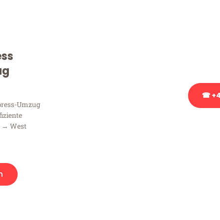
Sie haben Fragen zu Ihrem
Beratung bezüglich Ihres
Rufen Sie uns gerne an, un
ess
Ihnen kostenlos weiterzuh
ug
☎ +4
xpress-Umzug
fiziente
Stattdessen eine u
n → West
n