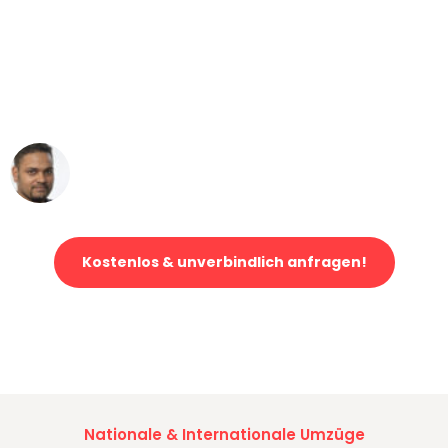
"Mein Klavier kam in unter 24 Stunden
ohne einen Kratzer an - ein
erstklassiger Service!"
Ümit Y.
Klaviertransport in Bonn
Kostenlos & unverbindlich anfragen!
Jetzt anfragen und der nächste glückliche Kunde werden. Alle
Umzugsanfragen sind zu
100% kostenlos & unverbindlich!
Nationale & Internationale Umzüge