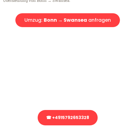
Übersiedlung von Bonn → Swansea.
Umzug:
Bonn → Swansea
anfragen
Kostenlose Beratung!
Sie haben Fragen?
Sie haben Fragen zu Ihrem Transport oder benötigen eine Beratung
bezüglich Ihres Umzug?
Rufen Sie uns gerne an, unser Team aus Experten freut sich, Ihnen
kostenlos weiterzuhelfen!
☎ +4915792653328
Stattdessen eine unverbindliche Anfrage senden