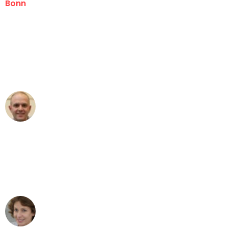
Bonn
"Erste Klasse! Ein großes Dankeschön
an das gesamte Team von Baum
Umzugsservice für ihren
außergewöhnlichen Service!"
Frederik F.
Umzug in Bonn
"Besser hätte ich mir den Umzug von
Bonn nach Wien nicht vorstellen
können - DANKE!"
Maria W
Umzug von Bonn nach Wien