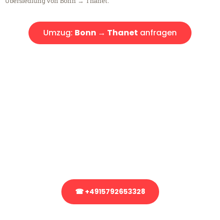
Übersiedlung von Bonn → Thanet.
Umzug:
Bonn → Thanet
anfragen
Kostenlose Beratung!
Sie haben Fragen?
Sie haben Fragen zu Ihrem Transport oder benötigen eine Beratung
bezüglich Ihres Umzug?
Rufen Sie uns gerne an, unser Team aus Experten freut sich, Ihnen
kostenlos weiterzuhelfen!
☎ +4915792653328
Stattdessen eine unverbindliche Anfrage senden