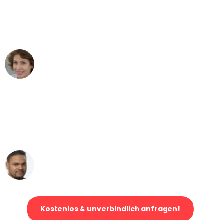
"Besser hätte ich mir den Umzug von
Bonn nach Wien nicht vorstellen
können - DANKE!"
Maria W
Umzug von Bonn nach Wien
"Mein Klavier kam in unter 24 Stunden
ohne einen Kratzer an - ein
erstklassiger Service!"
Ümit Y.
Klaviertransport in Bonn
Kostenlos & unverbindlich anfragen!