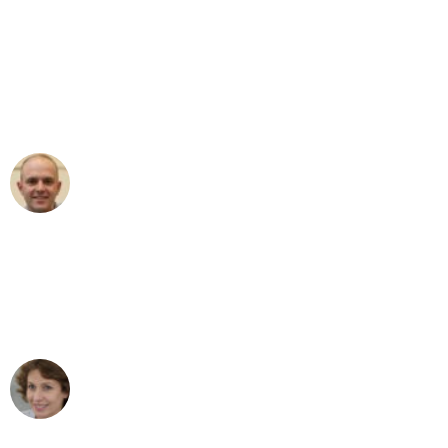
"Erste Klasse! Ein großes Dankeschön
an das gesamte Team von Baum
Umzugsservice für ihren
außergewöhnlichen Service!"
Frederik F.
Umzug in Bonn
"Besser hätte ich mir den Umzug von
Bonn nach Wien nicht vorstellen
können - DANKE!"
Maria W
Umzug von Bonn nach Wien