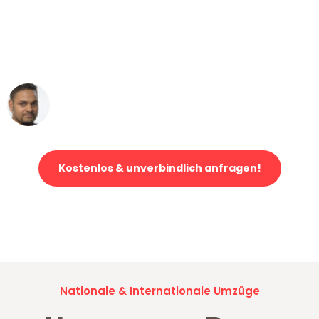
"Mein Klavier kam in unter 24 Stunden
ohne einen Kratzer an - ein
erstklassiger Service!"
Ümit Y.
Klaviertransport in Bonn
Kostenlos & unverbindlich anfragen!
Jetzt anfragen und der nächste glückliche Kunde werden. Alle
Umzugsanfragen sind zu
100% kostenlos & unverbindlich!
Nationale & Internationale Umzüge