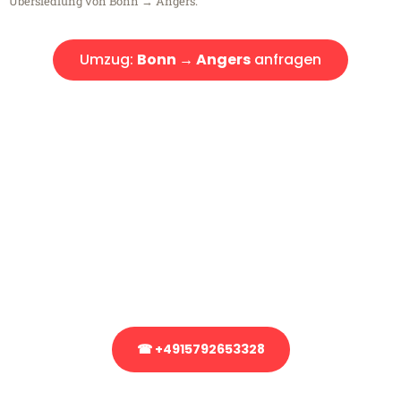
Übersiedlung von Bonn → Angers.
Umzug:
Bonn → Angers
anfragen
Kostenlose Beratung!
Sie haben Fragen?
Sie haben Fragen zu Ihrem Transport oder benötigen eine Beratung
bezüglich Ihres Umzug?
Rufen Sie uns gerne an, unser Team aus Experten freut sich, Ihnen
kostenlos weiterzuhelfen!
☎ +4915792653328
Stattdessen eine unverbindliche Anfrage senden