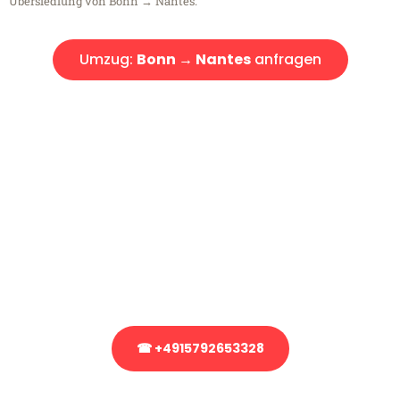
Übersiedlung von Bonn → Nantes.
Umzug:
Bonn → Nantes
anfragen
Kostenlose Beratung!
Sie haben Fragen?
Sie haben Fragen zu Ihrem Transport oder benötigen eine Beratung
bezüglich Ihres Umzug?
Rufen Sie uns gerne an, unser Team aus Experten freut sich, Ihnen
kostenlos weiterzuhelfen!
☎ +4915792653328
Stattdessen eine unverbindliche Anfrage senden