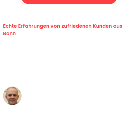
Echte Erfahrungen von zufriedenen Kunden aus
Bonn
"Erste Klasse! Ein großes Dankeschön
an das gesamte Team von Baum
Umzugsservice für ihren
außergewöhnlichen Service!"
Frederik F.
Umzug in Bonn
"Besser hätte ich mir den Umzug von
Bonn nach Wien nicht vorstellen