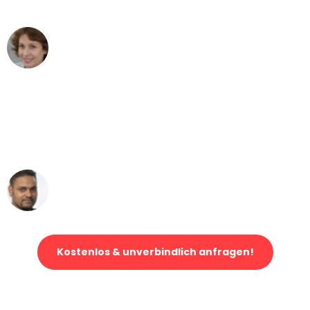
können - DANKE!"
Maria W
Umzug von Bonn nach Wien
"Mein Klavier kam in unter 24 Stunden
ohne einen Kratzer an - ein
erstklassiger Service!"
Ümit Y.
Klaviertransport in Bonn
Kostenlos & unverbindlich anfragen!
Jetzt anfragen und der nächste glückliche Kunde werden. Alle
Umzugsanfragen sind zu
100% kostenlos & unverbindlich!