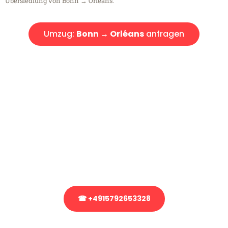
Übersiedlung von Bonn → Orléans.
Umzug:
Bonn → Orléans
anfragen
Kostenlose Beratung!
Sie haben Fragen?
Sie haben Fragen zu Ihrem Transport oder benötigen eine Beratung
bezüglich Ihres Umzug?
Rufen Sie uns gerne an, unser Team aus Experten freut sich, Ihnen
kostenlos weiterzuhelfen!
☎ +4915792653328
Stattdessen eine unverbindliche Anfrage senden