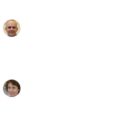
Umzugsservice für ihren
außergewöhnlichen Service!"
Frederik F.
Umzug in Bonn
"Besser hätte ich mir den Umzug von
Bonn nach Wien nicht vorstellen
können - DANKE!"
Maria W
Umzug von Bonn nach Wien
"Mein Klavier kam in unter 24 Stunden
ohne einen Kratzer an - ein
erstklassiger Service!"