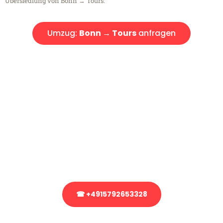
Übersiedlung von Bonn → Tours.
Umzug:
Bonn → Tours
anfragen
Kostenlose Beratung!
Sie haben Fragen?
Sie haben Fragen zu Ihrem Transport oder benötigen eine Beratung
bezüglich Ihres Umzug?
Rufen Sie uns gerne an, unser Team aus Experten freut sich, Ihnen
kostenlos weiterzuhelfen!
☎ +4915792653328
Stattdessen eine unverbindliche Anfrage senden