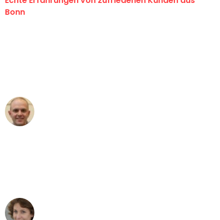
Echte Erfahrungen von zufriedenen Kunden aus
Bonn
"Erste Klasse! Ein großes Dankeschön
an das gesamte Team von Baum
Umzugsservice für ihren
außergewöhnlichen Service!"
Frederik F.
Umzug in Bonn
"Besser hätte ich mir den Umzug von
Bonn nach Wien nicht vorstellen
können - DANKE!"
Maria W
Umzug von Bonn nach Wien