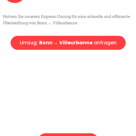
Nutzen Sie unseren Express-Umzug für eine schnelle und effiziente
Übersiedlung von Bonn → Villeurbanne.
Umzug:
Bonn → Villeurbanne
anfragen
Kostenlose Beratung!
Sie haben Fragen?
Sie haben Fragen zu Ihrem Transport oder benötigen eine Beratung
bezüglich Ihres Umzug?
Rufen Sie uns gerne an, unser Team aus Experten freut sich, Ihnen
kostenlos weiterzuhelfen!