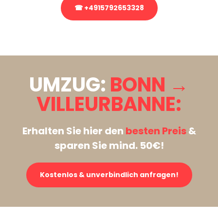
☎ +4915792653328
Stattdessen eine unverbindliche Anfrage senden
UMZUG:
BONN →
VILLEURBANNE:
Erhalten Sie hier den
besten Preis
&
sparen Sie mind. 50€!
Kostenlos & unverbindlich anfragen!